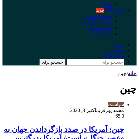
فیلم
فروشگاه
جدید
تسویه حساب
حساب کاربری
تک محصول
سبد خرید
ورود
سایدبار
Switch skin
جستجو برای
خانه
/
چین
چین
سیاست
محمد پورقربان
اکتبر 3, 2020
65
0
چین: آمریکا در صدد بازگرداندن جهان به
«عصر جنگل» است/ آمریکا بزرگترین