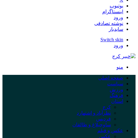
یوتیوب
اینستاگرام
ورود
نوشته تصادفی
سایدبار
Switch skin
ورود
منو
صفحه اصلی
سیاست
ورزش
فرهنگ
استان
کرج
نظرآباد و اشتهارد
فردیس
ساوجبلاغ و طالقان
عکس و فیلم
عکس