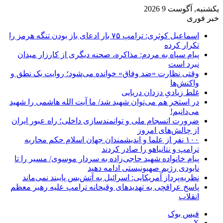
یکشنبه, آگوست 9 2026
خبر فوری
اسماعیل کوثری: ترامپ ۷۵ بار ادعای باز بودن تنگه هرمز را
تکرار کرده
پیام سپاه به مردم: مذاکره، صحنه دیگری از کارزار میدان
نبرد است
وقتی نظارت «ضد وفاق» خوانده می‌شود؛ روایت یک نطق و
واکنش‌ها
غلط زیادیِ دزدان دریایی
در استخر هم می‌توان شهید شد/ ما آیت الله هاشمی را شهید
می‌دانیم!
ضرورت انسجام ملی و توانمندسازی داخلی؛ راه عبور ایران
از چالش‌های امروز
۱۰۰ نفر از علما و اندیشمندان جهان اسلام حکم محاربه
ترامپ و نتانیاهو را صادر کردند
پیام خانواده شهید حاجی‌زاده به سردار موسوی/ مسیر را تا
نابودی رژیم صهیونیستی ادامه دهید
نظریه‌پرداز آمریکایی: اسرائیل به آتش‌بس پایبند نمی‌ماند
پاسخ عراقچی به تهدیدهای وقیحانه ترامپ علیه رهبر معظم
انقلاب
فیس بوک
X