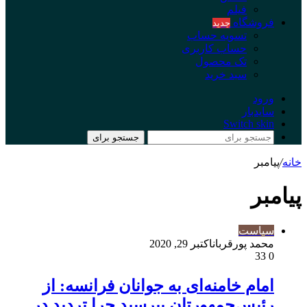
فیلم
فروشگاه
جدید
تسویه حساب
حساب کاربری
تک محصول
سبد خرید
ورود
سایدبار
Switch skin
جستجو برای
خانه
/
پیامبر
پیامبر
سیاست
محمد پورقربان
اکتبر 29, 2020
33
0
امام خامنه‌ای به جوانان فرانسه: از
رئیس‌جمهورتان بپرسید چرا تردید در