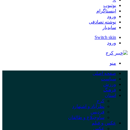
یوتیوب
اینستاگرام
ورود
نوشته تصادفی
سایدبار
Switch skin
ورود
منو
صفحه اصلی
سیاست
ورزش
فرهنگ
استان
کرج
نظرآباد و اشتهارد
فردیس
ساوجبلاغ و طالقان
عکس و فیلم
عکس