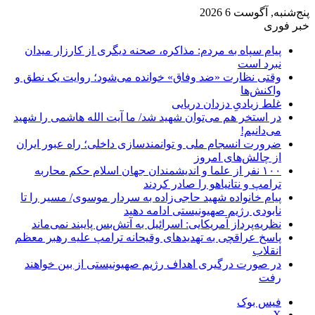
پنج‌شنبه, آگوست 6 2026
خبر فوری
پیام سپاه به مردم: مذاکره، صحنه دیگری از کارزار میدان
نبرد است
وقتی نظارت «ضد وفاق» خوانده می‌شود؛ روایت یک نطق و
واکنش‌ها
غلط زیادیِ دزدان دریایی
در استخر هم می‌توان شهید شد/ ما آیت الله هاشمی را شهید
می‌دانیم!
ضرورت انسجام ملی و توانمندسازی داخلی؛ راه عبور ایران
از چالش‌های امروز
۱۰۰ نفر از علما و اندیشمندان جهان اسلام حکم محاربه
ترامپ و نتانیاهو را صادر کردند
پیام خانواده شهید حاجی‌زاده به سردار موسوی/ مسیر را تا
نابودی رژیم صهیونیستی ادامه دهید
نظریه‌پرداز آمریکایی: اسرائیل به آتش‌بس پایبند نمی‌ماند
پاسخ عراقچی به تهدیدهای وقیحانه ترامپ علیه رهبر معظم
انقلاب
در صورت درگیری اهداف رژیم صهیونیستی از بین خواهند
رفت
فیس بوک
X