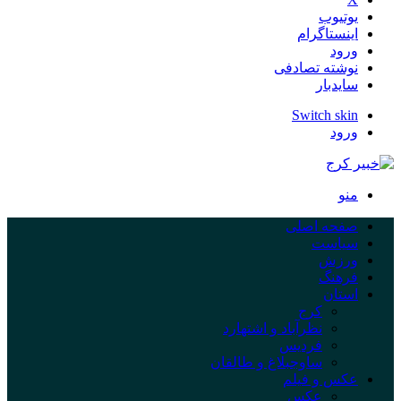
یوتیوب
اینستاگرام
ورود
نوشته تصادفی
سایدبار
Switch skin
ورود
منو
صفحه اصلی
سیاست
ورزش
فرهنگ
استان
کرج
نظرآباد و اشتهارد
فردیس
ساوجبلاغ و طالقان
عکس و فیلم
عکس