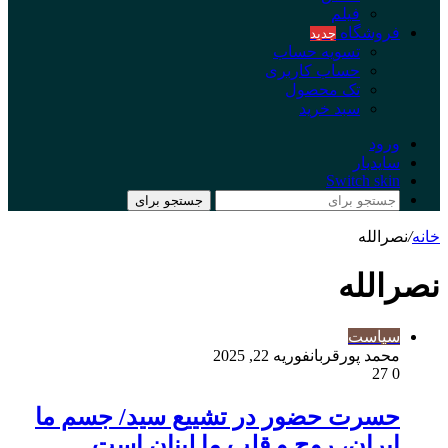
فیلم
فروشگاه
جدید
تسویه حساب
حساب کاربری
تک محصول
سبد خرید
ورود
سایدبار
Switch skin
جستجو برای
خانه
/
نصرالله
نصرالله
سیاست
محمد پورقربان
فوریه 22, 2025
27
0
حسرت حضور در تشییع سید/ جسم ما
ایران، روح و قلب ما لبنان است