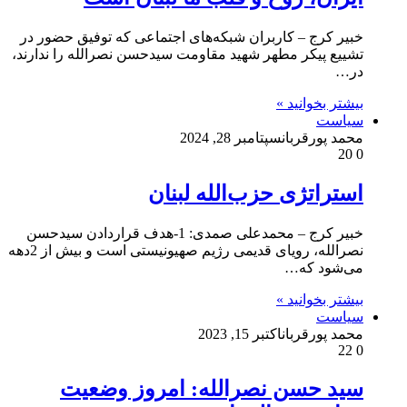
خبیر کرج – کاربران شبکه‌های اجتماعی که توفیق حضور در
تشییع پیکر مطهر شهید مقاومت سیدحسن نصرالله را ندارند،
در…
بیشتر بخوانید »
سیاست
محمد پورقربان
سپتامبر 28, 2024
20
0
استراتژی حزب‌الله لبنان
خبیر کرج – محمد‌علی صمدی‌: 1-هدف قراردادن سید‌حسن
نصرالله، رویای قدیمی رژیم صهیونیستی است و بیش از 2دهه
می‌شود که…
بیشتر بخوانید »
سیاست
محمد پورقربان
اکتبر 15, 2023
22
0
سید حسن نصرالله: امروز وضعیت