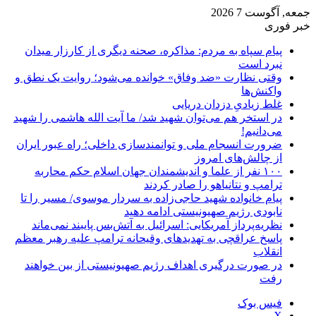
جمعه, آگوست 7 2026
خبر فوری
پیام سپاه به مردم: مذاکره، صحنه دیگری از کارزار میدان
نبرد است
وقتی نظارت «ضد وفاق» خوانده می‌شود؛ روایت یک نطق و
واکنش‌ها
غلط زیادیِ دزدان دریایی
در استخر هم می‌توان شهید شد/ ما آیت الله هاشمی را شهید
می‌دانیم!
ضرورت انسجام ملی و توانمندسازی داخلی؛ راه عبور ایران
از چالش‌های امروز
۱۰۰ نفر از علما و اندیشمندان جهان اسلام حکم محاربه
ترامپ و نتانیاهو را صادر کردند
پیام خانواده شهید حاجی‌زاده به سردار موسوی/ مسیر را تا
نابودی رژیم صهیونیستی ادامه دهید
نظریه‌پرداز آمریکایی: اسرائیل به آتش‌بس پایبند نمی‌ماند
پاسخ عراقچی به تهدیدهای وقیحانه ترامپ علیه رهبر معظم
انقلاب
در صورت درگیری اهداف رژیم صهیونیستی از بین خواهند
رفت
فیس بوک
X