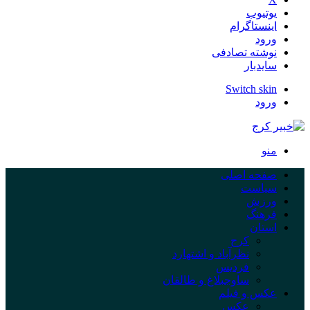
یوتیوب
اینستاگرام
ورود
نوشته تصادفی
سایدبار
Switch skin
ورود
منو
صفحه اصلی
سیاست
ورزش
فرهنگ
استان
کرج
نظرآباد و اشتهارد
فردیس
ساوجبلاغ و طالقان
عکس و فیلم
عکس