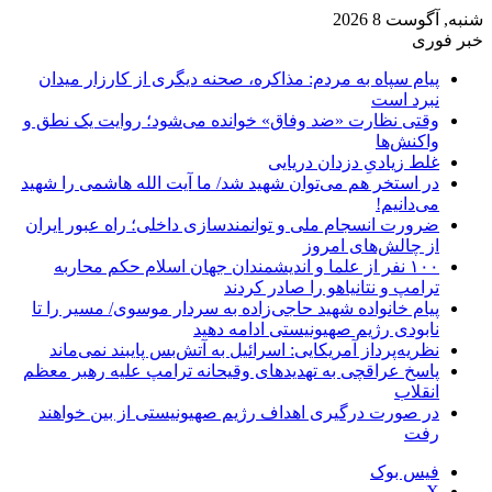
شنبه, آگوست 8 2026
خبر فوری
پیام سپاه به مردم: مذاکره، صحنه دیگری از کارزار میدان
نبرد است
وقتی نظارت «ضد وفاق» خوانده می‌شود؛ روایت یک نطق و
واکنش‌ها
غلط زیادیِ دزدان دریایی
در استخر هم می‌توان شهید شد/ ما آیت الله هاشمی را شهید
می‌دانیم!
ضرورت انسجام ملی و توانمندسازی داخلی؛ راه عبور ایران
از چالش‌های امروز
۱۰۰ نفر از علما و اندیشمندان جهان اسلام حکم محاربه
ترامپ و نتانیاهو را صادر کردند
پیام خانواده شهید حاجی‌زاده به سردار موسوی/ مسیر را تا
نابودی رژیم صهیونیستی ادامه دهید
نظریه‌پرداز آمریکایی: اسرائیل به آتش‌بس پایبند نمی‌ماند
پاسخ عراقچی به تهدیدهای وقیحانه ترامپ علیه رهبر معظم
انقلاب
در صورت درگیری اهداف رژیم صهیونیستی از بین خواهند
رفت
فیس بوک
X