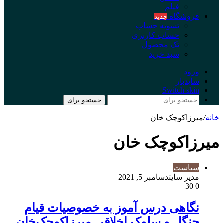
فیلم
فروشگاه
جدید
تسویه حساب
حساب کاربری
تک محصول
سبد خرید
ورود
سایدبار
Switch skin
جستجو برای
خانه
/
میرزاکوچک خان
میرزاکوچک خان
سیاست
مدیر سایت
دسامبر 5, 2021
30
0
نگاهی درس آموز به خصوصیات قیام
جنگل و سلوک اخلاقی میرزاکوچک‌خان