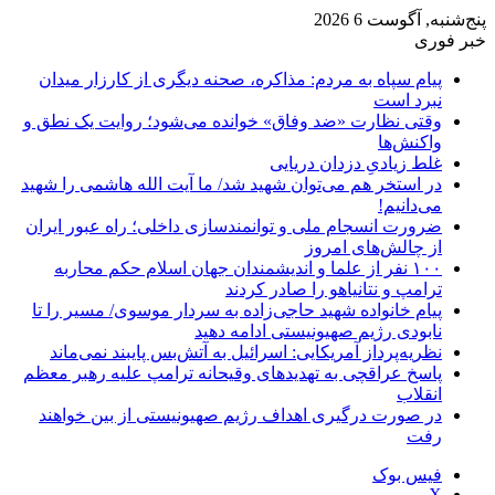
پنج‌شنبه, آگوست 6 2026
خبر فوری
پیام سپاه به مردم: مذاکره، صحنه دیگری از کارزار میدان
نبرد است
وقتی نظارت «ضد وفاق» خوانده می‌شود؛ روایت یک نطق و
واکنش‌ها
غلط زیادیِ دزدان دریایی
در استخر هم می‌توان شهید شد/ ما آیت الله هاشمی را شهید
می‌دانیم!
ضرورت انسجام ملی و توانمندسازی داخلی؛ راه عبور ایران
از چالش‌های امروز
۱۰۰ نفر از علما و اندیشمندان جهان اسلام حکم محاربه
ترامپ و نتانیاهو را صادر کردند
پیام خانواده شهید حاجی‌زاده به سردار موسوی/ مسیر را تا
نابودی رژیم صهیونیستی ادامه دهید
نظریه‌پرداز آمریکایی: اسرائیل به آتش‌بس پایبند نمی‌ماند
پاسخ عراقچی به تهدیدهای وقیحانه ترامپ علیه رهبر معظم
انقلاب
در صورت درگیری اهداف رژیم صهیونیستی از بین خواهند
رفت
فیس بوک
X