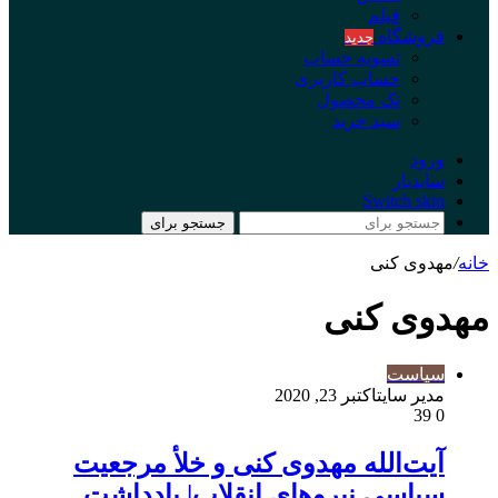
فیلم
فروشگاه
جدید
تسویه حساب
حساب کاربری
تک محصول
سبد خرید
ورود
سایدبار
Switch skin
جستجو برای
خانه
/
مهدوی کنی
مهدوی کنی
سیاست
مدیر سایت
اکتبر 23, 2020
39
0
آیت‌الله مهدوی کنی و خلأ مرجعیت
سیاسی نیروهای انقلاب| یادداشت