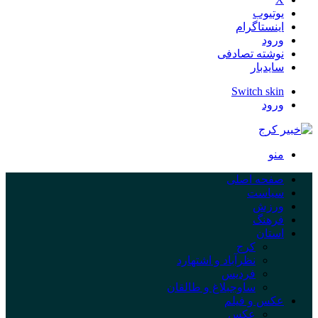
یوتیوب
اینستاگرام
ورود
نوشته تصادفی
سایدبار
Switch skin
ورود
منو
صفحه اصلی
سیاست
ورزش
فرهنگ
استان
کرج
نظرآباد و اشتهارد
فردیس
ساوجبلاغ و طالقان
عکس و فیلم
عکس