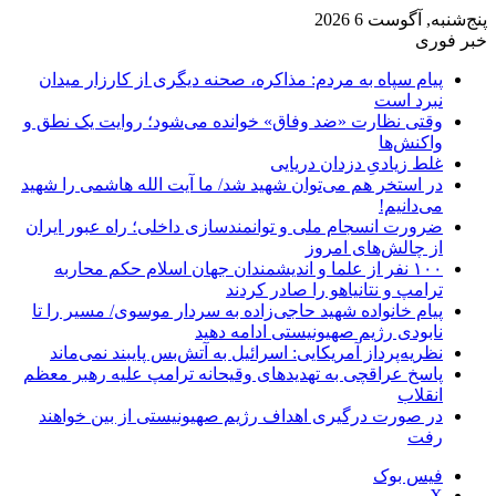
پنج‌شنبه, آگوست 6 2026
خبر فوری
پیام سپاه به مردم: مذاکره، صحنه دیگری از کارزار میدان
نبرد است
وقتی نظارت «ضد وفاق» خوانده می‌شود؛ روایت یک نطق و
واکنش‌ها
غلط زیادیِ دزدان دریایی
در استخر هم می‌توان شهید شد/ ما آیت الله هاشمی را شهید
می‌دانیم!
ضرورت انسجام ملی و توانمندسازی داخلی؛ راه عبور ایران
از چالش‌های امروز
۱۰۰ نفر از علما و اندیشمندان جهان اسلام حکم محاربه
ترامپ و نتانیاهو را صادر کردند
پیام خانواده شهید حاجی‌زاده به سردار موسوی/ مسیر را تا
نابودی رژیم صهیونیستی ادامه دهید
نظریه‌پرداز آمریکایی: اسرائیل به آتش‌بس پایبند نمی‌ماند
پاسخ عراقچی به تهدیدهای وقیحانه ترامپ علیه رهبر معظم
انقلاب
در صورت درگیری اهداف رژیم صهیونیستی از بین خواهند
رفت
فیس بوک
X