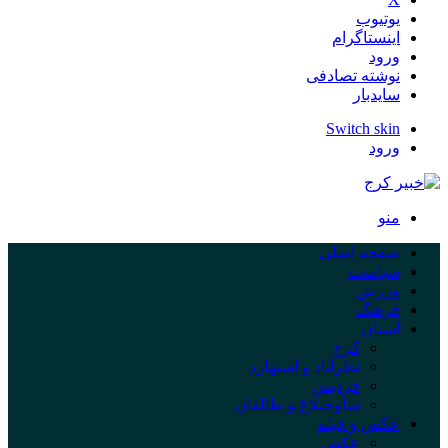
یوتیوب
اینستاگرام
ورود
نوشته تصادفی
سایدبار
Switch skin
ورود
منو
صفحه اصلی
سیاست
ورزش
فرهنگ
استان
کرج
نظرآباد و اشتهارد
فردیس
ساوجبلاغ و طالقان
عکس و فیلم
عکس