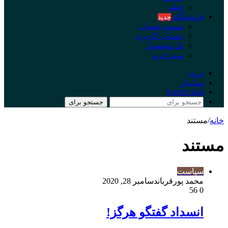
فیلم
فروشگاه
جدید
تسویه حساب
حساب کاربری
تک محصول
سبد خرید
ورود
سایدبار
Switch skin
جستجو برای
خانه
/
مستند
مستند
سیاست
محمد پورقربان
دسامبر 28, 2020
56
0
انسداد گفتگو هرگز!