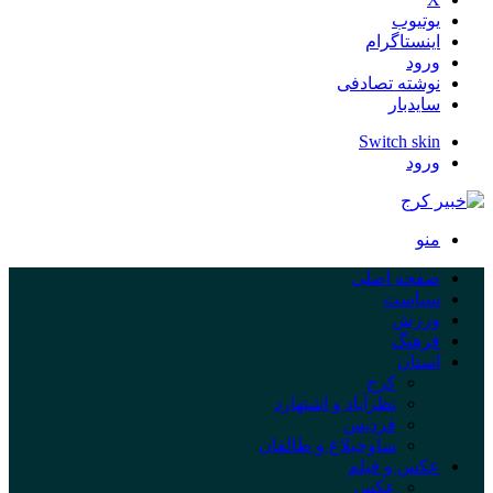
یوتیوب
اینستاگرام
ورود
نوشته تصادفی
سایدبار
Switch skin
ورود
منو
صفحه اصلی
سیاست
ورزش
فرهنگ
استان
کرج
نظرآباد و اشتهارد
فردیس
ساوجبلاغ و طالقان
عکس و فیلم
عکس