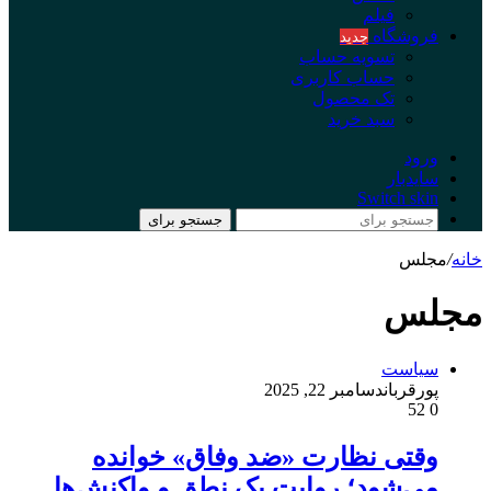
فیلم
فروشگاه
جدید
تسویه حساب
حساب کاربری
تک محصول
سبد خرید
ورود
سایدبار
Switch skin
جستجو برای
خانه
/
مجلس
مجلس
سیاست
پورقربان
دسامبر 22, 2025
52
0
وقتی نظارت «ضد وفاق» خوانده
می‌شود؛ روایت یک نطق و واکنش‌ها