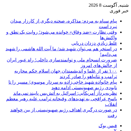
شنبه, آگوست 8 2026
خبر فوری
پیام سپاه به مردم: مذاکره، صحنه دیگری از کارزار میدان
نبرد است
وقتی نظارت «ضد وفاق» خوانده می‌شود؛ روایت یک نطق و
واکنش‌ها
غلط زیادیِ دزدان دریایی
در استخر هم می‌توان شهید شد/ ما آیت الله هاشمی را شهید
می‌دانیم!
ضرورت انسجام ملی و توانمندسازی داخلی؛ راه عبور ایران
از چالش‌های امروز
۱۰۰ نفر از علما و اندیشمندان جهان اسلام حکم محاربه
ترامپ و نتانیاهو را صادر کردند
پیام خانواده شهید حاجی‌زاده به سردار موسوی/ مسیر را تا
نابودی رژیم صهیونیستی ادامه دهید
نظریه‌پرداز آمریکایی: اسرائیل به آتش‌بس پایبند نمی‌ماند
پاسخ عراقچی به تهدیدهای وقیحانه ترامپ علیه رهبر معظم
انقلاب
در صورت درگیری اهداف رژیم صهیونیستی از بین خواهند
رفت
فیس بوک
X