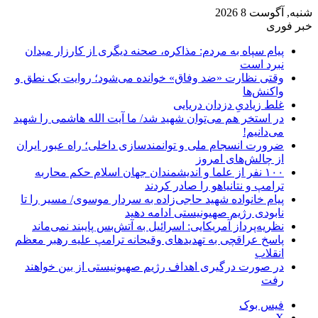
شنبه, آگوست 8 2026
خبر فوری
پیام سپاه به مردم: مذاکره، صحنه دیگری از کارزار میدان
نبرد است
وقتی نظارت «ضد وفاق» خوانده می‌شود؛ روایت یک نطق و
واکنش‌ها
غلط زیادیِ دزدان دریایی
در استخر هم می‌توان شهید شد/ ما آیت الله هاشمی را شهید
می‌دانیم!
ضرورت انسجام ملی و توانمندسازی داخلی؛ راه عبور ایران
از چالش‌های امروز
۱۰۰ نفر از علما و اندیشمندان جهان اسلام حکم محاربه
ترامپ و نتانیاهو را صادر کردند
پیام خانواده شهید حاجی‌زاده به سردار موسوی/ مسیر را تا
نابودی رژیم صهیونیستی ادامه دهید
نظریه‌پرداز آمریکایی: اسرائیل به آتش‌بس پایبند نمی‌ماند
پاسخ عراقچی به تهدیدهای وقیحانه ترامپ علیه رهبر معظم
انقلاب
در صورت درگیری اهداف رژیم صهیونیستی از بین خواهند
رفت
فیس بوک
X