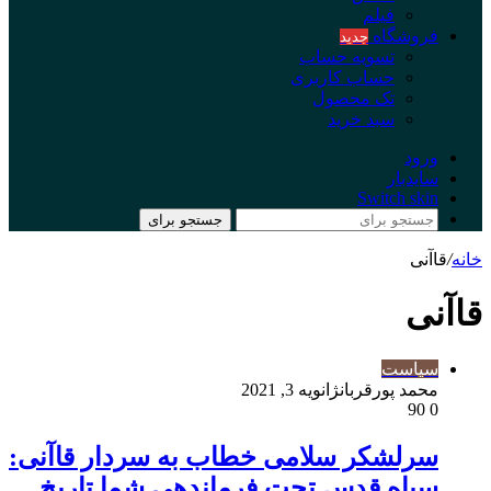
فیلم
فروشگاه
جدید
تسویه حساب
حساب کاربری
تک محصول
سبد خرید
ورود
سایدبار
Switch skin
جستجو برای
خانه
/
قاآنی
قاآنی
سیاست
محمد پورقربان
ژانویه 3, 2021
90
0
سرلشکر سلامی خطاب به سردار قاآنی:
سپاه قدس تحت فرماندهی شما تاریخ