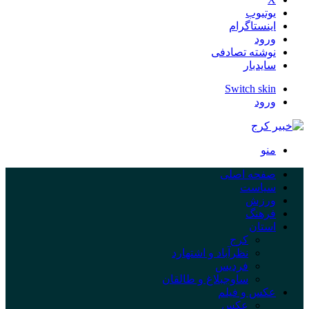
یوتیوب
اینستاگرام
ورود
نوشته تصادفی
سایدبار
Switch skin
ورود
منو
صفحه اصلی
سیاست
ورزش
فرهنگ
استان
کرج
نظرآباد و اشتهارد
فردیس
ساوجبلاغ و طالقان
عکس و فیلم
عکس