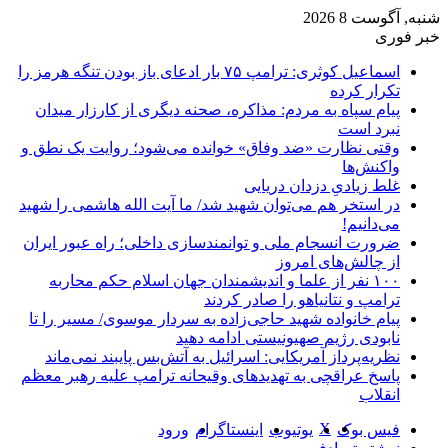
شنبه, آگوست 8 2026
خبر فوری
اسماعیل کوثری: ترامپ ۷۵ بار ادعای باز بودن تنگه هرمز را
تکرار کرده
پیام سپاه به مردم: مذاکره، صحنه دیگری از کارزار میدان
نبرد است
وقتی نظارت «ضد وفاق» خوانده می‌شود؛ روایت یک نطق و
واکنش‌ها
غلط زیادیِ دزدان دریایی
در استخر هم می‌توان شهید شد/ ما آیت الله هاشمی را شهید
می‌دانیم!
ضرورت انسجام ملی و توانمندسازی داخلی؛ راه عبور ایران
از چالش‌های امروز
۱۰۰ نفر از علما و اندیشمندان جهان اسلام حکم محاربه
ترامپ و نتانیاهو را صادر کردند
پیام خانواده شهید حاجی‌زاده به سردار موسوی/ مسیر را تا
نابودی رژیم صهیونیستی ادامه دهید
نظریه‌پرداز آمریکایی: اسرائیل به آتش‌بس پایبند نمی‌ماند
پاسخ عراقچی به تهدیدهای وقیحانه ترامپ علیه رهبر معظم
انقلاب
X
فیس بوک
یوتیوب
اینستاگرام
ورود