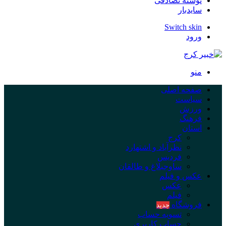
نوشته تصادفی
سایدبار
Switch skin
ورود
منو
صفحه اصلی
سیاست
ورزش
فرهنگ
استان
کرج
نظرآباد و اشتهارد
فردیس
ساوجبلاغ و طالقان
عکس و فیلم
عکس
فیلم
فروشگاه
جدید
تسویه حساب
حساب کاربری