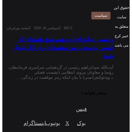
حقوق این
سیاست
سایت
متعلق به
0
69
سپتامبر 16, 2020
محمد پورقربان
خبیر کرج
رئیسی: نباید اجازه دهیم هیچ نقطه‌ای از
می باشد
کشور به محل امن مفسدان و اراذل تبدیل
شود
آیت‌الله سیدابراهیم رئیسی در گردهمایی سراسری فرماندهان،
رؤسا و معاونان نیروی انتظامی (نشست فصلی
ــ ویدئوکنفرانسی) با بیان اینکه رمز موفقیت در زندگی،…
بیشتر بخوانید »
فیس
بوک
X
یوتیوب
اینستاگرام