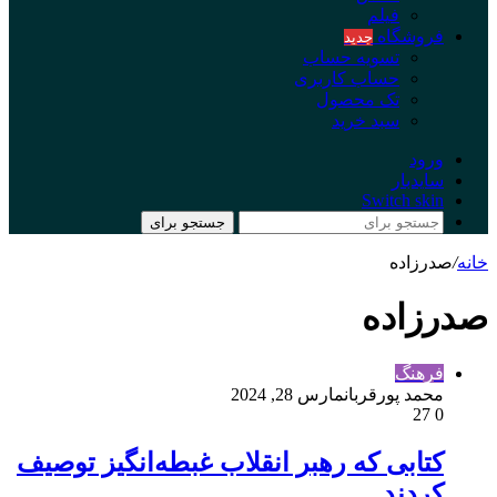
فیلم
فروشگاه
جدید
تسویه حساب
حساب کاربری
تک محصول
سبد خرید
ورود
سایدبار
Switch skin
جستجو برای
خانه
/
صدرزاده
صدرزاده
فرهنگ
محمد پورقربان
مارس 28, 2024
27
0
کتابی که رهبر انقلاب غبطه‌انگیز توصیف
کردند