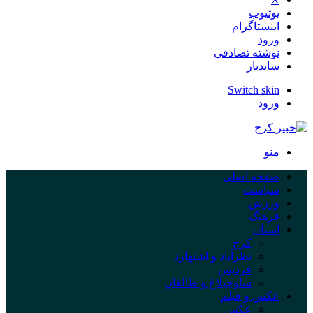
یوتیوب
اینستاگرام
ورود
نوشته تصادفی
سایدبار
Switch skin
ورود
منو
صفحه اصلی
سیاست
ورزش
فرهنگ
استان
کرج
نظرآباد و اشتهارد
فردیس
ساوجبلاغ و طالقان
عکس و فیلم
عکس