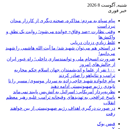
شنبه, آگوست 8 2026
خبر فوری
پیام سپاه به مردم: مذاکره، صحنه دیگری از کارزار میدان
نبرد است
وقتی نظارت «ضد وفاق» خوانده می‌شود؛ روایت یک نطق و
واکنش‌ها
غلط زیادیِ دزدان دریایی
در استخر هم می‌توان شهید شد/ ما آیت الله هاشمی را شهید
می‌دانیم!
ضرورت انسجام ملی و توانمندسازی داخلی؛ راه عبور ایران
از چالش‌های امروز
۱۰۰ نفر از علما و اندیشمندان جهان اسلام حکم محاربه
ترامپ و نتانیاهو را صادر کردند
پیام خانواده شهید حاجی‌زاده به سردار موسوی/ مسیر را تا
نابودی رژیم صهیونیستی ادامه دهید
نظریه‌پرداز آمریکایی: اسرائیل به آتش‌بس پایبند نمی‌ماند
پاسخ عراقچی به تهدیدهای وقیحانه ترامپ علیه رهبر معظم
انقلاب
در صورت درگیری اهداف رژیم صهیونیستی از بین خواهند
رفت
فیس بوک
X