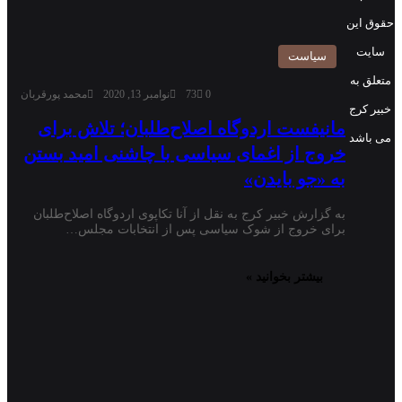
حقوق این
سایت
سیاست
متعلق به
0
73
نوامبر 13, 2020
محمد پورقربان
خبیر کرج
مانیفست اردوگاه اصلاح‌طلبان؛ تلاش برای
می باشد
خروج از اغمای سیاسی با چاشنی امید بستن
به «جو بایدن»
به گزارش خبیر کرج به نقل از آنا تکاپوی اردوگاه اصلاح‌طلبان
برای خروج از شوک سیاسی پس از انتخابات مجلس…
بیشتر بخوانید »