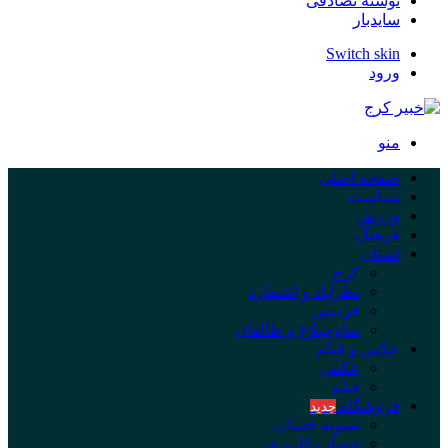
نوشته تصادفی
سایدبار
Switch skin
ورود
منو
صفحه اصلی
سیاست
ورزش
فرهنگ
استان
کرج
نظرآباد و اشتهارد
فردیس
ساوجبلاغ و طالقان
عکس و فیلم
عکس
فیلم
فروشگاه
جدید
تسویه حساب
حساب کاربری