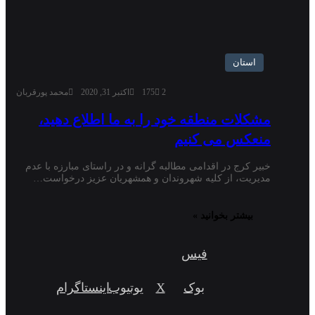
استان
2
175
اکتبر 31, 2020
محمد پورقربان
مشکلات منطقه خود را به ما اطلاع دهید،
منعکس می کنیم
خبیر کرج در اقدامی مطالبه گرانه و در راستای مبارزه با عدم
مدیریت، از کلیه شهروندان و همشهریان عزیز درخواست…
بیشتر بخوانید »
فیس
بوک
X
یوتیوب
اینستاگرام