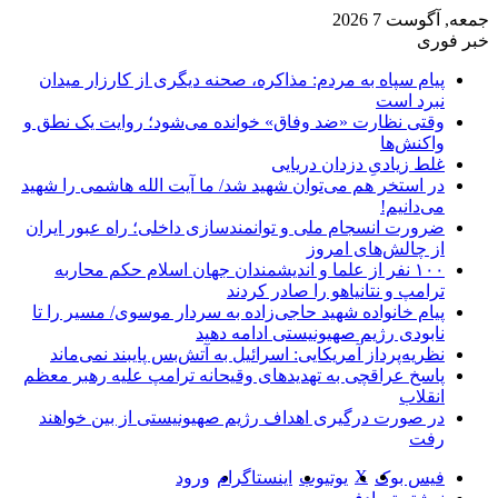
جمعه, آگوست 7 2026
خبر فوری
پیام سپاه به مردم: مذاکره، صحنه دیگری از کارزار میدان
نبرد است
وقتی نظارت «ضد وفاق» خوانده می‌شود؛ روایت یک نطق و
واکنش‌ها
غلط زیادیِ دزدان دریایی
در استخر هم می‌توان شهید شد/ ما آیت الله هاشمی را شهید
می‌دانیم!
ضرورت انسجام ملی و توانمندسازی داخلی؛ راه عبور ایران
از چالش‌های امروز
۱۰۰ نفر از علما و اندیشمندان جهان اسلام حکم محاربه
ترامپ و نتانیاهو را صادر کردند
پیام خانواده شهید حاجی‌زاده به سردار موسوی/ مسیر را تا
نابودی رژیم صهیونیستی ادامه دهید
نظریه‌پرداز آمریکایی: اسرائیل به آتش‌بس پایبند نمی‌ماند
پاسخ عراقچی به تهدیدهای وقیحانه ترامپ علیه رهبر معظم
انقلاب
در صورت درگیری اهداف رژیم صهیونیستی از بین خواهند
رفت
X
فیس بوک
یوتیوب
اینستاگرام
ورود