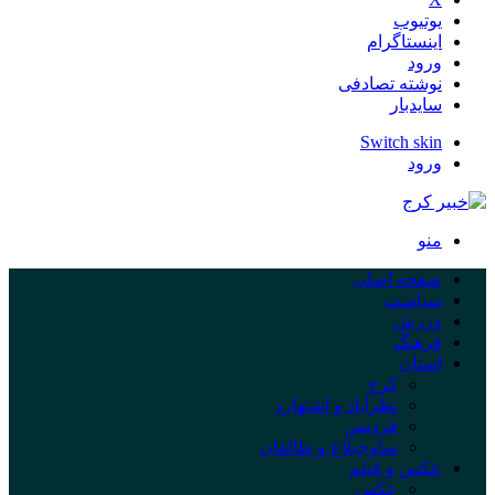
یوتیوب
اینستاگرام
ورود
نوشته تصادفی
سایدبار
Switch skin
ورود
منو
صفحه اصلی
سیاست
ورزش
فرهنگ
استان
کرج
نظرآباد و اشتهارد
فردیس
ساوجبلاغ و طالقان
عکس و فیلم
عکس