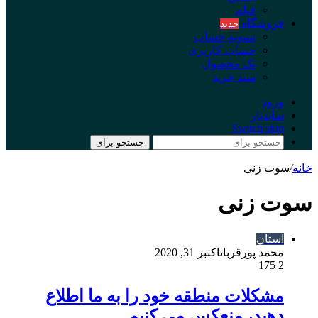
فیلم
فروشگاه
جدید
تسویه حساب
حساب کاربری
تک محصول
سبد خرید
ورود
سایدبار
Switch skin
جستجو برای
خانه
/
سوت زنی
سوت زنی
استان
محمد پورقربان
اکتبر 31, 2020
175
2
مشکلات منطقه خود را به ما اطلاع
دهید، منعکس می کنیم