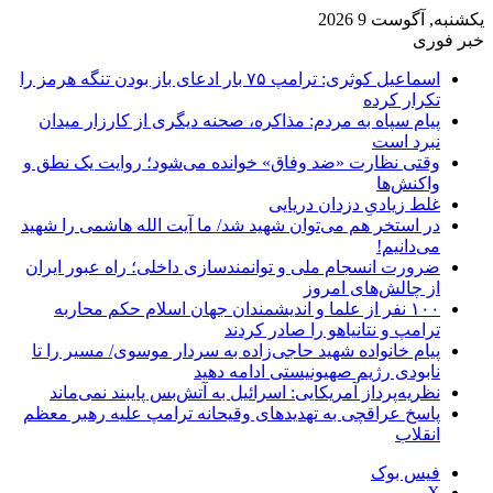
یکشنبه, آگوست 9 2026
خبر فوری
اسماعیل کوثری: ترامپ ۷۵ بار ادعای باز بودن تنگه هرمز را
تکرار کرده
پیام سپاه به مردم: مذاکره، صحنه دیگری از کارزار میدان
نبرد است
وقتی نظارت «ضد وفاق» خوانده می‌شود؛ روایت یک نطق و
واکنش‌ها
غلط زیادیِ دزدان دریایی
در استخر هم می‌توان شهید شد/ ما آیت الله هاشمی را شهید
می‌دانیم!
ضرورت انسجام ملی و توانمندسازی داخلی؛ راه عبور ایران
از چالش‌های امروز
۱۰۰ نفر از علما و اندیشمندان جهان اسلام حکم محاربه
ترامپ و نتانیاهو را صادر کردند
پیام خانواده شهید حاجی‌زاده به سردار موسوی/ مسیر را تا
نابودی رژیم صهیونیستی ادامه دهید
نظریه‌پرداز آمریکایی: اسرائیل به آتش‌بس پایبند نمی‌ماند
پاسخ عراقچی به تهدیدهای وقیحانه ترامپ علیه رهبر معظم
انقلاب
فیس بوک
X