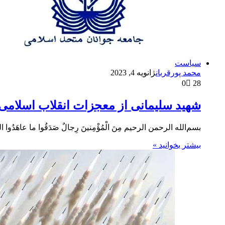
سیاست
محمد پورقربان
ژانویه 4, 2023
0
28
شهید سلیمانی از معجزات انقلاب اسلام
بسم‌الله الرحمن الرحیم مِنَ الْمُؤْمِنینَ رِجالٌ صَدَقُوا ما عاهَدُوا اللَّهَ عَلَ
بیشتر بخوانید »