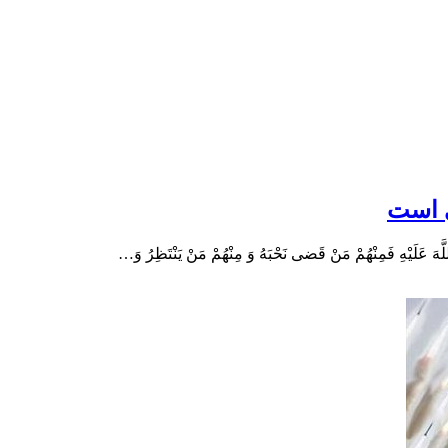
ی است
یْهِ فَمِنْهُمْ مَنْ قَضی‏ نَحْبَهُ وَ مِنْهُمْ مَنْ یَنْتَظِرُ وَ…