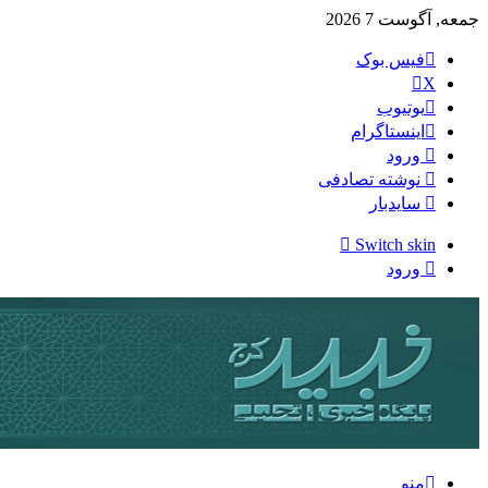
جمعه, آگوست 7 2026
فیس بوک
X
یوتیوب
اینستاگرام
ورود
نوشته تصادفی
سایدبار
Switch skin
ورود
منو