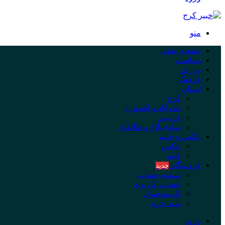
منو
صفحه اصلی
سیاست
ورزش
فرهنگ
استان
کرج
نظرآباد و اشتهارد
فردیس
ساوجبلاغ و طالقان
عکس و فیلم
عکس
فیلم
فروشگاه
جدید
تسویه حساب
حساب کاربری
تک محصول
سبد خرید
ورود