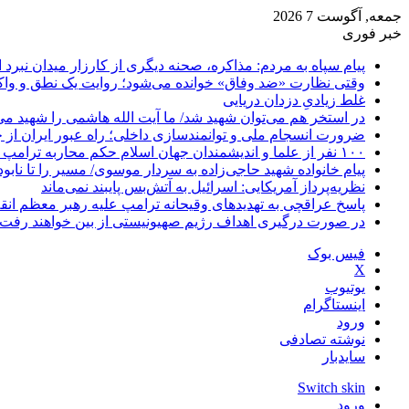
جمعه, آگوست 7 2026
خبر فوری
پیام سپاه به مردم: مذاکره، صحنه دیگری از کارزار میدان نبرد
وقتی نظارت «ضد وفاق» خوانده می‌شود؛ روایت یک نطق و واک
غلط زیادیِ دزدان دریایی
در استخر هم می‌توان شهید شد/ ما آیت الله هاشمی را شهید می‌
ضرورت انسجام ملی و توانمندسازی داخلی؛ راه عبور ایران از 
۱۰۰ نفر از علما و اندیشمندان جهان اسلام حکم محاربه ترامپ و نتانیاهو را صادر کردند
پیام خانواده شهید حاجی‌زاده به سردار موسوی/ مسیر را تا نابو
نظریه‌پرداز آمریکایی: اسرائیل به آتش‌بس پایبند نمی‌ماند
پاسخ عراقچی به تهدیدهای وقیحانه ترامپ علیه رهبر معظم انق
در صورت درگیری اهداف رژیم صهیونیستی از بین خواهند رفت
فیس بوک
X
یوتیوب
اینستاگرام
ورود
نوشته تصادفی
سایدبار
Switch skin
ورود