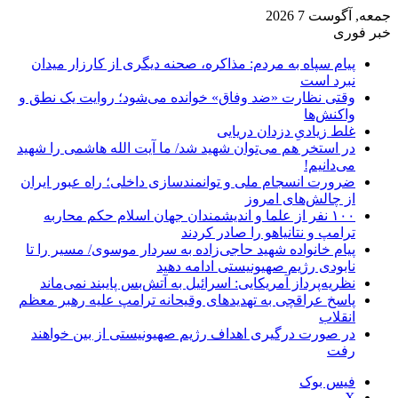
جمعه, آگوست 7 2026
خبر فوری
پیام سپاه به مردم: مذاکره، صحنه دیگری از کارزار میدان
نبرد است
وقتی نظارت «ضد وفاق» خوانده می‌شود؛ روایت یک نطق و
واکنش‌ها
غلط زیادیِ دزدان دریایی
در استخر هم می‌توان شهید شد/ ما آیت الله هاشمی را شهید
می‌دانیم!
ضرورت انسجام ملی و توانمندسازی داخلی؛ راه عبور ایران
از چالش‌های امروز
۱۰۰ نفر از علما و اندیشمندان جهان اسلام حکم محاربه
ترامپ و نتانیاهو را صادر کردند
پیام خانواده شهید حاجی‌زاده به سردار موسوی/ مسیر را تا
نابودی رژیم صهیونیستی ادامه دهید
نظریه‌پرداز آمریکایی: اسرائیل به آتش‌بس پایبند نمی‌ماند
پاسخ عراقچی به تهدیدهای وقیحانه ترامپ علیه رهبر معظم
انقلاب
در صورت درگیری اهداف رژیم صهیونیستی از بین خواهند
رفت
فیس بوک
X