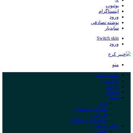
یوتیوب
اینستاگرام
ورود
نوشته تصادفی
سایدبار
Switch skin
ورود
منو
صفحه اصلی
سیاست
ورزش
فرهنگ
استان
کرج
نظرآباد و اشتهارد
فردیس
ساوجبلاغ و طالقان
عکس و فیلم
عکس