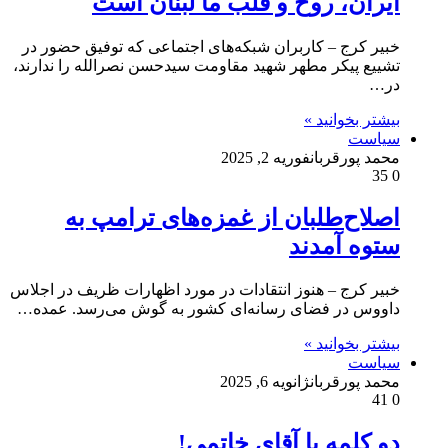
ایران، روح و قلب ما لبنان است
خبیر کرج – کاربران شبکه‌های اجتماعی که توفیق حضور در
تشییع پیکر مطهر شهید مقاومت سیدحسن نصرالله را ندارند،
در…
بیشتر بخوانید »
سیاست
محمد پورقربان
فوریه 2, 2025
35
0
اصلاح‌طلبان از غمزه‌های ترامپ به
ستوه آمدند
خبیر کرج – هنوز انتقادات در مورد اظهارات ظریف در اجلاس
داووس در فضای رسانه‌ای کشور به گوش می‌رسد. عمده…
بیشتر بخوانید »
سیاست
محمد پورقربان
ژانویه 6, 2025
41
0
دو كلمه با آقاي خاتمی!