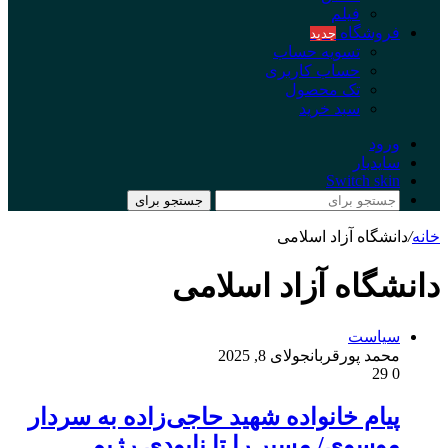
فیلم
فروشگاه
جدید
تسویه حساب
حساب کاربری
تک محصول
سبد خرید
ورود
سایدبار
Switch skin
جستجو برای
خانه
/
دانشگاه آزاد اسلامی
دانشگاه آزاد اسلامی
سیاست
محمد پورقربان
جولای 8, 2025
29
0
پیام خانواده شهید حاجی‌زاده به سردار
موسوی/ مسیر را تا نابودی رژیم