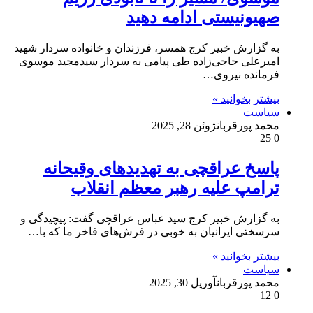
صهیونیستی ادامه دهید
به گزارش خبیر کرج همسر، فرزندان و خانواده سردار شهید
امیرعلی حاجی‌زاده طی پیامی به سردار سیدمجید موسوی
فرمانده نیروی…
بیشتر بخوانید »
سیاست
محمد پورقربان
ژوئن 28, 2025
25
0
پاسخ عراقچی به تهدیدهای وقیحانه
ترامپ علیه رهبر معظم انقلاب
به گزارش خبیر کرج سید عباس عراقچی گفت: پیچیدگی و
سرسختی ایرانیان به خوبی در فرش‌های فاخر ما که با…
بیشتر بخوانید »
سیاست
محمد پورقربان
آوریل 30, 2025
12
0