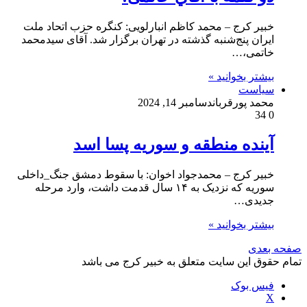
خبیر کرج – محمد کاظم انبارلویی: كنگره حزب اتحاد ملت
ايران پنج‌شنبه گذشته در تهران برگزار شد. آقای سيدمحمد
خاتمی،…
بیشتر بخوانید »
سیاست
محمد پورقربان
دسامبر 14, 2024
34
0
آینده منطقه و سوریه پسا اسد
خبیر کرج – محمدجواد اخوان: با سقوط دمشق جنگ_داخلی
سوریه که نزدیک به ۱۴ سال قدمت داشت، وارد مرحله
جدیدی…
بیشتر بخوانید »
صفحه بعدی
تمام حقوق این سایت متعلق به خبیر کرج می باشد
فیس بوک
X