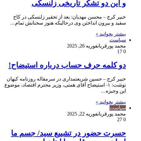
و این دو تشکر تاریخی زلنسکی
خبیر کرج – محسن مهدیان: بعد از تحقیر زلنسکی در کاخ
سفید و بیرون انداختن وی درحالیکه هنوز سخنانش تمام…
بیشتر بخوانید »
سیاست
محمد پورقربان
فوریه 26, 2025
17
0
دو کلمه حرف حساب درباره استیضاح!
خبیر کرج – حسین شریعتمداری در سرمقاله روزنامه کیهان
نوشت: ۱- استیضاح آقای همتی، وزیر محترم اقتصاد، موضوع
این وجیزه…
بیشتر بخوانید »
سیاست
محمد پورقربان
فوریه 22, 2025
27
0
حسرت حضور در تشییع سید/ جسم ما