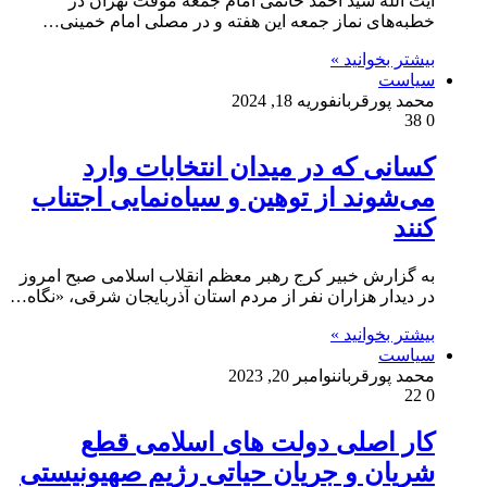
آیت الله سید احمد خاتمی امام جمعه موقت تهران در
خطبه‌های نماز جمعه این هفته و در مصلی امام خمینی…
بیشتر بخوانید »
سیاست
محمد پورقربان
فوریه 18, 2024
38
0
کسانی که در میدان انتخابات وارد
می‌شوند از توهین و سیاه‌نمایی اجتناب
کنند
به گزارش خبیر کرج رهبر معظم انقلاب اسلامی صبح امروز
در دیدار هزاران نفر از مردم استان آذربایجان شرقی، «نگاه…
بیشتر بخوانید »
سیاست
محمد پورقربان
نوامبر 20, 2023
22
0
کار اصلی دولت های اسلامی قطع
شریان و جریان حیاتی رژیم صهیونیستی