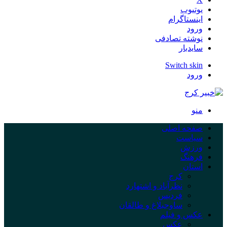
یوتیوب
اینستاگرام
ورود
نوشته تصادفی
سایدبار
Switch skin
ورود
منو
صفحه اصلی
سیاست
ورزش
فرهنگ
استان
کرج
نظرآباد و اشتهارد
فردیس
ساوجبلاغ و طالقان
عکس و فیلم
عکس