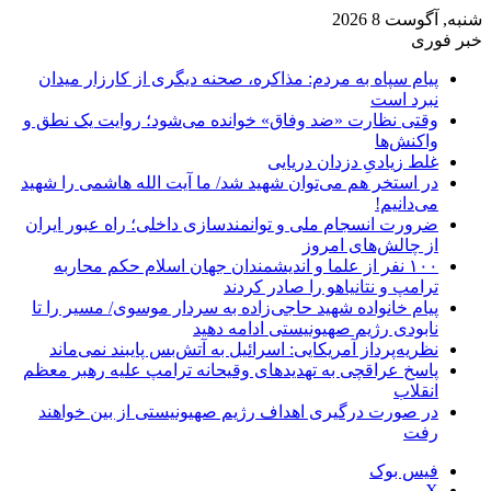
شنبه, آگوست 8 2026
خبر فوری
پیام سپاه به مردم: مذاکره، صحنه دیگری از کارزار میدان
نبرد است
وقتی نظارت «ضد وفاق» خوانده می‌شود؛ روایت یک نطق و
واکنش‌ها
غلط زیادیِ دزدان دریایی
در استخر هم می‌توان شهید شد/ ما آیت الله هاشمی را شهید
می‌دانیم!
ضرورت انسجام ملی و توانمندسازی داخلی؛ راه عبور ایران
از چالش‌های امروز
۱۰۰ نفر از علما و اندیشمندان جهان اسلام حکم محاربه
ترامپ و نتانیاهو را صادر کردند
پیام خانواده شهید حاجی‌زاده به سردار موسوی/ مسیر را تا
نابودی رژیم صهیونیستی ادامه دهید
نظریه‌پرداز آمریکایی: اسرائیل به آتش‌بس پایبند نمی‌ماند
پاسخ عراقچی به تهدیدهای وقیحانه ترامپ علیه رهبر معظم
انقلاب
در صورت درگیری اهداف رژیم صهیونیستی از بین خواهند
رفت
فیس بوک
X