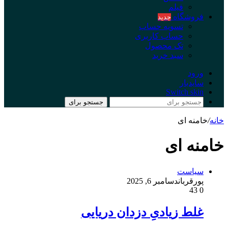
فیلم
فروشگاه
جدید
تسویه حساب
حساب کاربری
تک محصول
سبد خرید
ورود
سایدبار
Switch skin
جستجو برای
خانه
/
خامنه ای
خامنه ای
سیاست
پورقربان
دسامبر 6, 2025
43
0
غلط زیادیِ دزدان دریایی