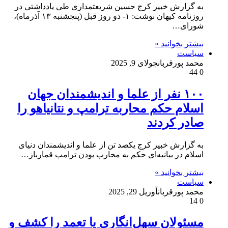
به گزارش خبیر کرج حسین شریعتمداری طی یادداشتی در
روزنامه کیهان نوشت: ۱- دو روز قبل (پنجشنبه ۱۳ آذرماه‌)،
شورای…
بیشتر بخوانید »
سیاست
محمد پورقربان
جولای 9, 2025
44
0
۱۰۰ نفر از علما و اندیشمندان جهان
اسلام حکم محاربه ترامپ و نتانیاهو را
صادر کردند
به گزارش خبیر کرج یکصد تن از علما و اندیشمندان دنیای
اسلام در بیانیه‌ای حکم به محارب بودن ترامپ قمارباز…
بیشتر بخوانید »
سیاست
محمد پورقربان
آوریل 29, 2025
14
0
مسئولان سهل‌انگاری یا تعمد را کشف و