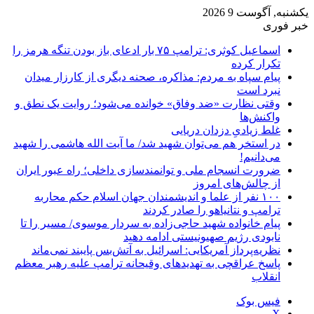
یکشنبه, آگوست 9 2026
خبر فوری
اسماعیل کوثری: ترامپ ۷۵ بار ادعای باز بودن تنگه هرمز را
تکرار کرده
پیام سپاه به مردم: مذاکره، صحنه دیگری از کارزار میدان
نبرد است
وقتی نظارت «ضد وفاق» خوانده می‌شود؛ روایت یک نطق و
واکنش‌ها
غلط زیادیِ دزدان دریایی
در استخر هم می‌توان شهید شد/ ما آیت الله هاشمی را شهید
می‌دانیم!
ضرورت انسجام ملی و توانمندسازی داخلی؛ راه عبور ایران
از چالش‌های امروز
۱۰۰ نفر از علما و اندیشمندان جهان اسلام حکم محاربه
ترامپ و نتانیاهو را صادر کردند
پیام خانواده شهید حاجی‌زاده به سردار موسوی/ مسیر را تا
نابودی رژیم صهیونیستی ادامه دهید
نظریه‌پرداز آمریکایی: اسرائیل به آتش‌بس پایبند نمی‌ماند
پاسخ عراقچی به تهدیدهای وقیحانه ترامپ علیه رهبر معظم
انقلاب
فیس بوک
X