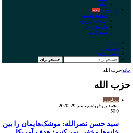
فیلم
فروشگاه
جدید
تسویه حساب
حساب کاربری
تک محصول
سبد خرید
ورود
سایدبار
Switch skin
جستجو برای
خانه
/
حزب الله
حزب الله
سیاست
محمد پورقربان
سپتامبر 29, 2020
50
0
سید حسن نصرالله: موشک‌هایمان را بین
خانه‌ها مخفی نمی‌کنیم/ هدف آمریکا