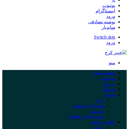
یوتیوب
اینستاگرام
ورود
نوشته تصادفی
سایدبار
Switch skin
ورود
منو
صفحه اصلی
سیاست
ورزش
فرهنگ
استان
کرج
نظرآباد و اشتهارد
فردیس
ساوجبلاغ و طالقان
عکس و فیلم
عکس