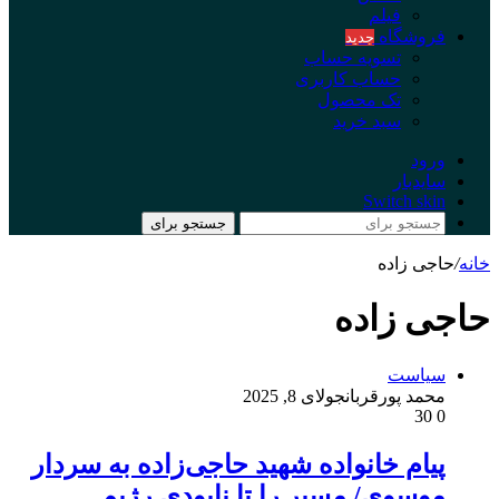
فیلم
فروشگاه
جدید
تسویه حساب
حساب کاربری
تک محصول
سبد خرید
ورود
سایدبار
Switch skin
جستجو برای
خانه
/
حاجی زاده
حاجی زاده
سیاست
محمد پورقربان
جولای 8, 2025
30
0
پیام خانواده شهید حاجی‌زاده به سردار
موسوی/ مسیر را تا نابودی رژیم