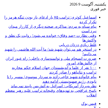
یکشنبه, آگوست 9 2026
خبر فوری
اسماعیل کوثری: ترامپ ۷۵ بار ادعای باز بودن تنگه هرمز را
تکرار کرده
پیام سپاه به مردم: مذاکره، صحنه دیگری از کارزار میدان
نبرد است
وقتی نظارت «ضد وفاق» خوانده می‌شود؛ روایت یک نطق و
واکنش‌ها
غلط زیادیِ دزدان دریایی
در استخر هم می‌توان شهید شد/ ما آیت الله هاشمی را شهید
می‌دانیم!
ضرورت انسجام ملی و توانمندسازی داخلی؛ راه عبور ایران
از چالش‌های امروز
۱۰۰ نفر از علما و اندیشمندان جهان اسلام حکم محاربه
ترامپ و نتانیاهو را صادر کردند
پیام خانواده شهید حاجی‌زاده به سردار موسوی/ مسیر را تا
نابودی رژیم صهیونیستی ادامه دهید
نظریه‌پرداز آمریکایی: اسرائیل به آتش‌بس پایبند نمی‌ماند
پاسخ عراقچی به تهدیدهای وقیحانه ترامپ علیه رهبر معظم
انقلاب
فیس بوک
X