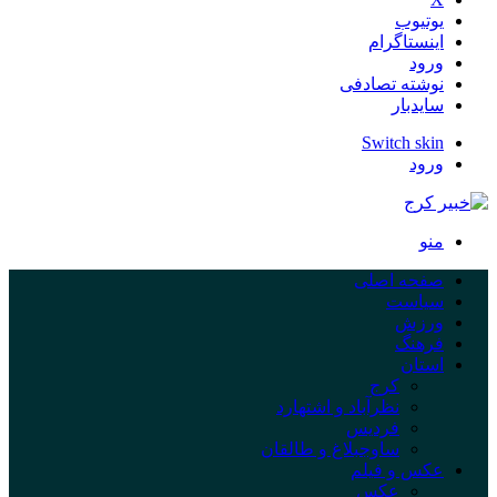
یوتیوب
اینستاگرام
ورود
نوشته تصادفی
سایدبار
Switch skin
ورود
منو
صفحه اصلی
سیاست
ورزش
فرهنگ
استان
کرج
نظرآباد و اشتهارد
فردیس
ساوجبلاغ و طالقان
عکس و فیلم
عکس