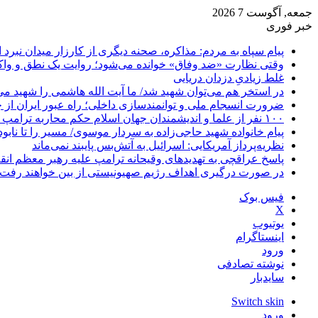
جمعه, آگوست 7 2026
خبر فوری
پیام سپاه به مردم: مذاکره، صحنه دیگری از کارزار میدان نبرد
وقتی نظارت «ضد وفاق» خوانده می‌شود؛ روایت یک نطق و واک
غلط زیادیِ دزدان دریایی
در استخر هم می‌توان شهید شد/ ما آیت الله هاشمی را شهید می‌
ضرورت انسجام ملی و توانمندسازی داخلی؛ راه عبور ایران از 
۱۰۰ نفر از علما و اندیشمندان جهان اسلام حکم محاربه ترامپ و نتانیاهو را صادر کردند
پیام خانواده شهید حاجی‌زاده به سردار موسوی/ مسیر را تا نابو
نظریه‌پرداز آمریکایی: اسرائیل به آتش‌بس پایبند نمی‌ماند
پاسخ عراقچی به تهدیدهای وقیحانه ترامپ علیه رهبر معظم انق
در صورت درگیری اهداف رژیم صهیونیستی از بین خواهند رفت
فیس بوک
X
یوتیوب
اینستاگرام
ورود
نوشته تصادفی
سایدبار
Switch skin
ورود