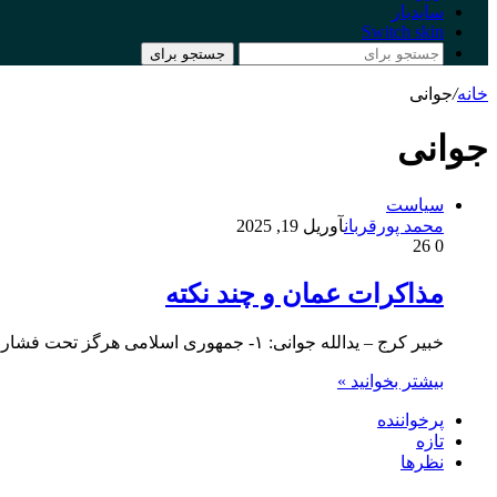
سایدبار
Switch skin
جستجو برای
خانه
/
جوانی
جوانی
سیاست
محمد پورقربان
آوریل 19, 2025
26
0
مذاکرات عمان و چند نکته
خبیر کرج – یدالله جوانی: ۱- جمهوری اسلامی هرگز تحت فشار و تهدید آمریکا با مذاکره موافقت نکند. زمانی که…
بیشتر بخوانید »
پرخواننده
تازه
نظرها