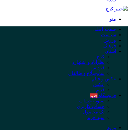
منو
صفحه اصلی
سیاست
ورزش
فرهنگ
استان
کرج
نظرآباد و اشتهارد
فردیس
ساوجبلاغ و طالقان
عکس و فیلم
عکس
فیلم
فروشگاه
جدید
تسویه حساب
حساب کاربری
تک محصول
سبد خرید
ورود