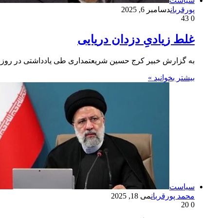
سیاست
پورقربان
دسامبر 6, 2025
43
0
غلط زیادیِ دزدان دریایی
به گزارش خبیر کرج حسین شریعتمداری طی یادداشتی در روزنامه کیهان نوشت: ۱- دو روز قبل (پن
بیشتر بخوانید »
سیاست
محمد پورقربان
می 18, 2025
20
0