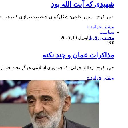
شهیدی که آیت الله بود
خبیر کرج – سپهر خلجی: شکل‌گیری شخصیت ترازی که رهبر حکی
بیشتر بخوانید »
سیاست
محمد پورقربان
آوریل 19, 2025
26
0
مذاکرات عمان و چند نکته
خبیر کرج – یدالله جوانی: ۱- جمهوری اسلامی هرگز تحت فشار و تهدید آمریکا با مذاکره موافقت نکند. زمانی که…
بیشتر بخوانید »