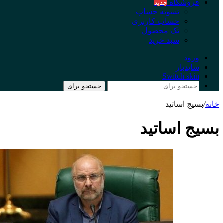
فروشگاه
جدید
تسویه حساب
حساب کاربری
تک محصول
سبد خرید
ورود
سایدبار
Switch skin
جستجو برای
خانه
/
بسیج اساتید
بسیج اساتید