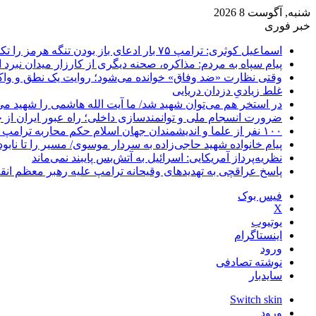
شنبه, آگوست 8 2026
خبر فوری
اسماعیل کوثری: ترامپ ۷۵ بار ادعای باز بودن تنگه هرمز را تکرار کرده
پیام سپاه به مردم: مذاکره، صحنه دیگری از کارزار میدان نبرد
وقتی نظارت «ضد وفاق» خوانده می‌شود؛ روایت یک نطق و واک
غلط زیادیِ دزدان دریایی
در استخر هم می‌توان شهید شد/ ما آیت الله هاشمی را شهید می‌
ضرورت انسجام ملی و توانمندسازی داخلی؛ راه عبور ایران از 
۱۰۰ نفر از علما و اندیشمندان جهان اسلام حکم محاربه ترامپ و نتانیاهو را صادر کردند
پیام خانواده شهید حاجی‌زاده به سردار موسوی/ مسیر را تا نابو
نظریه‌پرداز آمریکایی: اسرائیل به آتش‌بس پایبند نمی‌ماند
پاسخ عراقچی به تهدیدهای وقیحانه ترامپ علیه رهبر معظم انق
فیس بوک
X
یوتیوب
اینستاگرام
ورود
نوشته تصادفی
سایدبار
Switch skin
ورود