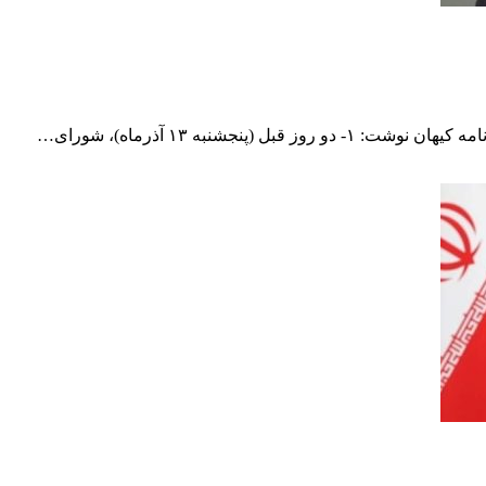
جشنبه ۱۳ آذرماه‌)، شورای…