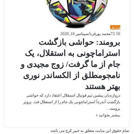
ورزش
0
72
محمد پورقربان
سپتامبر 16, 2020
برومند: حواشی بازگشت
استراماچونی به استقلال، یک
جام از ما گرفت/ زوج مجیدی و
نامجومطلق از الکساندر نوری
بهتر هستند
دروازه‌بان پیشین تیم فوتبال استقلال اعتقاد دارد که حواشی
بازگشت آندره‌آ استراماچونی یک جام را از استقلال فت. پرویز
برومند…
بیشتر بخوانید »
تمام حقوق این سایت متعلق به خبیر کرج می باشد