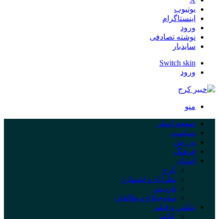
یوتیوب
اینستاگرام
ورود
نوشته تصادفی
سایدبار
Switch skin
ورود
منو
صفحه اصلی
سیاست
ورزش
فرهنگ
استان
کرج
نظرآباد و اشتهارد
فردیس
ساوجبلاغ و طالقان
عکس و فیلم
عکس