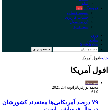
فیلم
فروشگاه
جدید
تسویه حساب
حساب کاربری
تک محصول
سبد خرید
ورود
سایدبار
Switch skin
جستجو برای
خانه
/
افول آمریکا
افول آمریکا
سیاست
محمد پورقربان
ژانویه 14, 2021
61
0
۷۹ درصد آمریکایی‌ها معتقدند کشورشان
در حال فروپاشی است