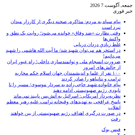
جمعه, آگوست 7 2026
خبر فوری
پیام سپاه به مردم: مذاکره، صحنه دیگری از کارزار میدان
نبرد است
وقتی نظارت «ضد وفاق» خوانده می‌شود؛ روایت یک نطق و
واکنش‌ها
غلط زیادیِ دزدان دریایی
در استخر هم می‌توان شهید شد/ ما آیت الله هاشمی را شهید
می‌دانیم!
ضرورت انسجام ملی و توانمندسازی داخلی؛ راه عبور ایران
از چالش‌های امروز
۱۰۰ نفر از علما و اندیشمندان جهان اسلام حکم محاربه
ترامپ و نتانیاهو را صادر کردند
پیام خانواده شهید حاجی‌زاده به سردار موسوی/ مسیر را تا
نابودی رژیم صهیونیستی ادامه دهید
نظریه‌پرداز آمریکایی: اسرائیل به آتش‌بس پایبند نمی‌ماند
پاسخ عراقچی به تهدیدهای وقیحانه ترامپ علیه رهبر معظم
انقلاب
در صورت درگیری اهداف رژیم صهیونیستی از بین خواهند
رفت
فیس بوک
X