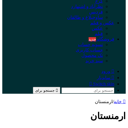
کرج
نظرآباد و اشتهارد
فردیس
ساوجبلاغ و طالقان
عکس و فیلم
عکس
فیلم
فروشگاه
جدید
تسویه حساب
حساب کاربری
تک محصول
سبد خرید
ورود
سایدبار
Switch skin
جستجو برای
خانه
/
ارمنستان
ارمنستان