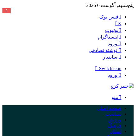
پنج‌شنبه, آگوست 6 2026
فیس بوک
X
یوتیوب
اینستاگرام
ورود
نوشته تصادفی
سایدبار
Switch skin
ورود
منو
صفحه اصلی
سیاست
ورزش
فرهنگ
استان