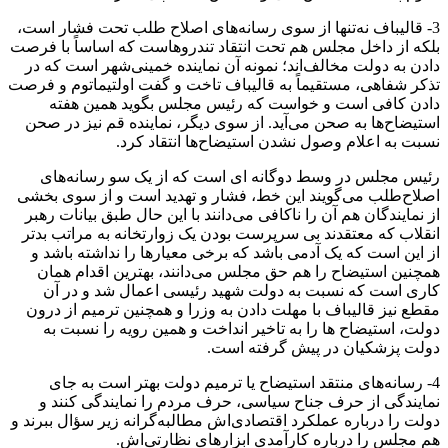
3- قالیباف نه‌تنها از سوی رسانه‌های اصلاح طلب تحت فشار است،
بلکه از داخل مجلس هم تحت انتقاد تندروهاست که اساساً با فرصت
دادن به دولت مخالف‌اند؛ نمونه آن نماینده خمینی‌شهر است که در
تذکر شفاهی، مستقیماً به قالیباف تاخت و گفت اولتیماتوم و فرصت
دادن کافی است و خواست که رئیس مجلس بگوید همین هفته
استیضاح‌ها به صحن می‌آید. از سوی دیگر، نماینده قم نیز در صحن
نسبت به اعلام وصول نشدن استیضاح‌ها انتقاد کرد.
رئیس مجلس در وسط دوگانه ای است که از یک سو رسانه‌های
اصلاح‌طلب می‌گویند این خط، فشار و تهدید است و از سوی بخشی
از نمایندگان هم آن را ناکافی می‌دانند با این حال طبق بیانات رهبر
انقلاب که معتقدند بی سرپرست بودن یک زوارتخانه به مراتب بدتر
از این است که یک آدمی باشد که برخی معیار‌ها را نداشته باشد و
همچنین استیضاح را هم حق مجلس می‌دانند، بهترین اقدام همان
کاری است که نسبت به دولت شهید رئیسی اعمال شد و در آن
مقطع نیز قالیباف با مهلت دادن به وزرا و همچنین ترمیم از درون
دولت، استیضاح ها را به تاخیر انداخت و همین رویه را نسبت به
دولت پزشکیان در پیش گرفته است.
4- رسانه‌های منتقد استیضاح یا ترمیم دولت بهتر است به جای
نمایندگی از حرف جناح سیاسی، حرف مردم را نمایندگی کنند و
دولت را درباره عملکرد اقتصادی‌اش مطالبه‌گرانه زیر سؤال ببرند و
هم مجلس را درباره کارآمدی ابزارهای نظارتی‌اش.