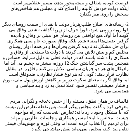
فرصت کوتاه، شفاف و نتیجه‌محور بدهد، مسیر عقلانی‌تر است.
اینکه دولت خودش کابینه را اصلاح کند و مجلس هم شاخص‌های
سنجش را روی میز بگذارد.
2- رسانه‌های اصلاح طلب هربار دولت با نقدی از سمت روسای دیگر
قوا روبه رو می شود، فوراً حرف از زیرپا گذاشته شدن وفاق می
گویند اما اولاً، هیچ توافقی بین روسای قوا مبنی بر وفاق و نادیده
گرفتن ضعف‌ها امضاء شده بلکه وفاق بصورت عام یعنی همکاری
برای حل مشکل نه نادیده گرفتن بحران‌ها و در همه ادوار روسای
مجلس کم و بیش تلاش می کردند با دولت ها سطحی از وفاق و
همکاری را داشته باشند که در دولت فعلی به دلیل شرایط حساس و
همچنین پشت سر گذاشتن جنگ 12 روزه، بیشتر به چشم می آید اما
رادیکال‌های هر دو جریان سیاسی، تلاش می‌کنند وفاق را در مقابل
نظارت قرار دهند؛ گویی که هر نوع فشار نظارتی، ضدوفاق است
اما وفاق اگر به معنای سکوت در برابر کاهش ارزش پول ملی، تورم
و فشار معیشتی تفسیر شود عملاً تبدیل به زد و بند سیاسی و
همدستی می شود.
قالیباف در همان نطق، مسئله را از جنس دغدغه و نگرانی مردم
معرفی کرد و گفت مجلس پیگیر است پس نقطه تعارض این نیست
که آیا مشکل وجود دارد یا نه؛ تعارض اینجاست که راه مواجهه
چیست. مجلس تا اینجا مسیر همکاری و جلسات نظارتی و مهلت
برای ترمیم را انتخاب کرده است اما وقتی تورم و جهش‌های قیمتی
تداوم پیدا کند، مجلس نمی‌تواند نقش تماشاچی بگیرد.