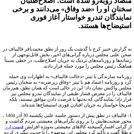
متضاد روبه‌رو شده است؛ اصلاح‌طلبان
سخنان او را «ضد وفاق» می‌دانند و برخی
نمایندگان تندرو خواستار آغاز فوری
استیضاح‌ها هستند.
به گزارش خبیر کرج با گذشت یک روز از نطق محمدباقر قالیباف در
صحن علنی مجلس درباره گرانی‌های اخیر، بخش قابل‌توجهی از
رسانه‌ها و روزنامه‌های نزدیک به جریان اصلاح‌طلب، در خطی نسبتاً
هماهنگ رئیس مجلس را مورد حمله قرار دادند.
روزنامه سازندگی با تیتر «دخالت قالیباف» به اظهارات وی حمله
کرد و روزنامه اعتماد هم با تیتر «وفاق زیرضربه» به سخنان رئیس
مجلس واکنش نشان داد؛ این در حالی است که همان نطق، هم‌زمان
قالیباف را در معرض فشار طیفی از نمایندگان تندرو مجلس نیز
قرار داد؛ نمایندگانی که نه‌تنها با فرصت دادن موافق نیستند، بلکه
صریحاً خواستار به جریان افتادن فوری استیضاح‌ها شده‌اند.
1- قالیباف در نطق پیش از دستور جلسه علنی یکشنبه 30 آذر 1404 ،
محور صحبت‌هایش را بر روی نگرانی‌های معیشتی مردم گذاشت و
از گرانی افسارگسیخته کالاهای معیشتی به‌ویژه افزایش
قیمت ارز
و طلا گفت و تأکید کرد مجلس این موضوع را با جدیت پیگیری کرده