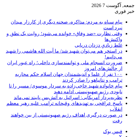
جمعه, آگوست 7 2026
خبر فوری
پیام سپاه به مردم: مذاکره، صحنه دیگری از کارزار میدان
نبرد است
وقتی نظارت «ضد وفاق» خوانده می‌شود؛ روایت یک نطق و
واکنش‌ها
غلط زیادیِ دزدان دریایی
در استخر هم می‌توان شهید شد/ ما آیت الله هاشمی را شهید
می‌دانیم!
ضرورت انسجام ملی و توانمندسازی داخلی؛ راه عبور ایران
از چالش‌های امروز
۱۰۰ نفر از علما و اندیشمندان جهان اسلام حکم محاربه
ترامپ و نتانیاهو را صادر کردند
پیام خانواده شهید حاجی‌زاده به سردار موسوی/ مسیر را تا
نابودی رژیم صهیونیستی ادامه دهید
نظریه‌پرداز آمریکایی: اسرائیل به آتش‌بس پایبند نمی‌ماند
پاسخ عراقچی به تهدیدهای وقیحانه ترامپ علیه رهبر معظم
انقلاب
در صورت درگیری اهداف رژیم صهیونیستی از بین خواهند
رفت
فیس بوک
X