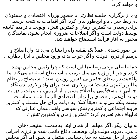
و خواهد کرد.
وی از برگزاری جلسه نظارتی با حضور وزرای اقتصادی و مسئولان
ذی‌ربط خبر داد و این‌طور بیان کرد: اگر اقدامات به نتیجه نرسد،
برای رسیدن به کمترین زمان و کمترین تنش، اولویت با ترمیم کابینه
توسط دولت است و اگر اصلاحات ضروری انجام نشود، نمایندگان
مجبور به آغاز فرآیند استیضاح خواهند شد.
این صورت‌بندی، عملاً یک نقشه راه را نشان می‌داد: اول اصلاح و
ترمیم از درون‌ دولت و اگر جواب نداد، ورود مجلس با ابزار نظارتی.
حمله اصلی برخی رسانه‌ها این است که چرا رئیس مجلس تهدید
کرده و چرا از واژه‌هایی مثل ترمیم یا استیضاح استفاده می‌کند اما
واقعیت در منطق حکمرانی کشور روشن است؛ استیضاح در نظام
ما ابزار تنبیهی نیست؛ سازوکاری است برای وادار کردن دستگاه
اجرایی به پاسخ‌گویی و اصلاح مسیر و از آن مهم‌تر، مهلت دادن به
دولت آن‌هم در فضای پرالتهاب اقتصادی الزاماً نشانه مماشات
نیست بلکه می‌تواند دقیقاً کمک به دولت برای حل مسئله با کمترین
هزینه اجتماعی و کمترین تنش سیاسی باشد؛ همان عبارتی که
قالیباف هم تصریح کرد: “کمترین زمان و کمترین تنش”.
به بیان دیگر، اگر مجلس از همان ابتدا به سمت استیضاح‌های
پی‌درپی برود، دولت وارد وضعیت دفاع دائمی شده و انرژی اجرایی
کشور از حل مسئله به جدل سیاسی منتقل می‌شود اما اگر مجلس