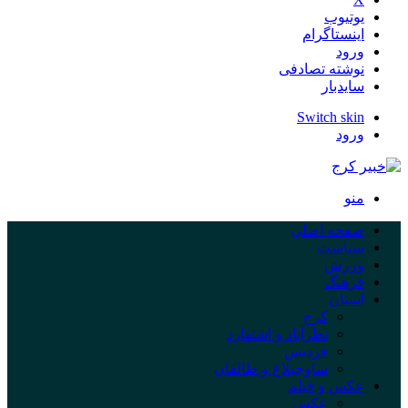
یوتیوب
اینستاگرام
ورود
نوشته تصادفی
سایدبار
Switch skin
ورود
منو
صفحه اصلی
سیاست
ورزش
فرهنگ
استان
کرج
نظرآباد و اشتهارد
فردیس
ساوجبلاغ و طالقان
عکس و فیلم
عکس