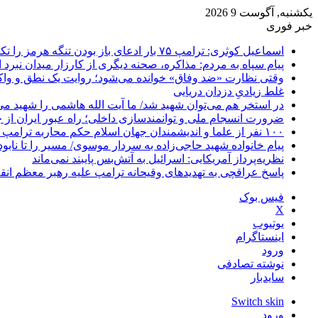
یکشنبه, آگوست 9 2026
خبر فوری
اسماعیل کوثری: ترامپ ۷۵ بار ادعای باز بودن تنگه هرمز را تکرار کرده
پیام سپاه به مردم: مذاکره، صحنه دیگری از کارزار میدان نبرد
وقتی نظارت «ضد وفاق» خوانده می‌شود؛ روایت یک نطق و واک
غلط زیادیِ دزدان دریایی
در استخر هم می‌توان شهید شد/ ما آیت الله هاشمی را شهید می‌
ضرورت انسجام ملی و توانمندسازی داخلی؛ راه عبور ایران از 
۱۰۰ نفر از علما و اندیشمندان جهان اسلام حکم محاربه ترامپ و نتانیاهو را صادر کردند
پیام خانواده شهید حاجی‌زاده به سردار موسوی/ مسیر را تا نابو
نظریه‌پرداز آمریکایی: اسرائیل به آتش‌بس پایبند نمی‌ماند
پاسخ عراقچی به تهدیدهای وقیحانه ترامپ علیه رهبر معظم انق
فیس بوک
X
یوتیوب
اینستاگرام
ورود
نوشته تصادفی
سایدبار
Switch skin
ورود