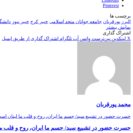
LinkedIn
Pinterest
برچسب ها
البرز
پورقربان
جامعه جوانان متحد اسلامی
خبیر کرج
خبیر نیوز
دانشگا
نمایش بیشتر
اشتراک گذاری
X
لینکدین
‫پین‌ترست
واتس آپ
تلگرام
اشتراک گذاری از طریق ایمیل
محمد پورقربان
حسرت حضور در تشییع سید/ جسم ما ایران، روح و قلب ما لبنان اس
حسرت حضور در تشییع سید/ جسم ما ایران، روح و قلب ما