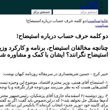
سایدبار
Switch skin
جستجو برای
خانه
/
سیاست
/
دو کلمه حرف حساب درباره استیضاح!
سیاست
دو کلمه حرف حساب درباره استیضاح!
چنانچه مخالفان استیضاح، برنامه و کارکرد وزی
استیضاح نگرانند؟ ایشان با کمک و مشاوره شما 
خبیر کرج – حسین شریعتمداری در سرمقاله روزنامه کیهان نوشت:
۱- استیضاح آقای همتی، وزیر محترم اقتصاد، موضوع این وجیزه نیس
گفتنی‌هایی هست که به نظر می‌رسد موردتوجه قرار نگرفته و یا توجه 
۲- روز دوشنبه (۶ اسفندماه جاری) آقای پزشکیان، رئیس‌ج
آدم‌ها مشکل حل نخواهد شد»! که دراین‌خصوص باید گفت: اگر به گفته 
برای کابینه خود «وزیر جدید» انتخاب کرده‌اند؟! باتکیه‌بر این دیدگاه، 
قبلی با شعار «وفاق ملی» آقای پزشکیان نیز همخوانی بیشتری داشت.