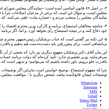
۳- در اصل ۸۹ قانون اساسی آمده است: «نمایندگان مجلس شورا
مجلس است، و سؤال این است که برخی از مدعیان اصلاحات چرا با قانو
نمایندگان مجلس را منتخب مردم و «عصاره ملت» تلقی می‌کنند، که بای
۴- چنانچه مخالفان استیضاح، برنامه و کارکرد وزیر محترم اقتصاد را
خود دفاع کنند و در نتیجه استیضاح رأی نخواهد آورد. و اما، اگر برنام
۵- این نکته نیز گفتنی است که جناب پزشکیان رئیس‌جمهور محترم چندی
بی‌انصافی است. برای پیش‌رفتن باید دست‌به‌دست هم بدهیم و باقدرت ج
این بیان آقای دکتر پزشکیان مفهوم دیگری نیز دارد که بخشی از آن ن
می‌فرمایند، وزیر تقصیری ندارد، تأیید کرده‌اند که دولت برنامه حسا
باقدرت جلو برویم، باور داشته باشیم که می‌توانیم» و بدیهی است که بای
چرا که مفهوم استیضاح، توضیح خواستن است بنابراین اگر توضیحات وزی
توضیحات ایشان قانع‌کننده نباشد، شخص دیگری با – موافقت مجلس- 
WhatsApp
Telegram
SMS
Gmail
Yahoo Mail
Twitter