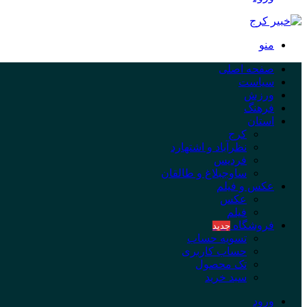
منو
صفحه اصلی
سیاست
ورزش
فرهنگ
استان
کرج
نظرآباد و اشتهارد
فردیس
ساوجبلاغ و طالقان
عکس و فیلم
عکس
فیلم
فروشگاه
جدید
تسویه حساب
حساب کاربری
تک محصول
سبد خرید
ورود