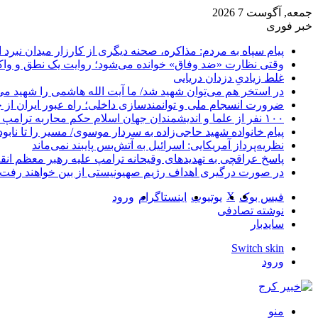
جمعه, آگوست 7 2026
خبر فوری
پیام سپاه به مردم: مذاکره، صحنه دیگری از کارزار میدان نبرد
وقتی نظارت «ضد وفاق» خوانده می‌شود؛ روایت یک نطق و واک
غلط زیادیِ دزدان دریایی
در استخر هم می‌توان شهید شد/ ما آیت الله هاشمی را شهید می‌
ضرورت انسجام ملی و توانمندسازی داخلی؛ راه عبور ایران از 
۱۰۰ نفر از علما و اندیشمندان جهان اسلام حکم محاربه ترامپ و نتانیاهو را صادر کردند
پیام خانواده شهید حاجی‌زاده به سردار موسوی/ مسیر را تا نابو
نظریه‌پرداز آمریکایی: اسرائیل به آتش‌بس پایبند نمی‌ماند
پاسخ عراقچی به تهدیدهای وقیحانه ترامپ علیه رهبر معظم انق
در صورت درگیری اهداف رژیم صهیونیستی از بین خواهند رفت
X
فیس بوک
یوتیوب
اینستاگرام
ورود
نوشته تصادفی
سایدبار
Switch skin
ورود
منو