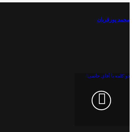
محمد پورقربان
دو كلمه با آقاي خاتمی!