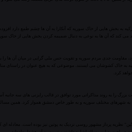
یه به بخش هایی از خاک سوریه که آنکارا به آن ها چشم طمع دارد افزو
ید می کند که آن ها به نوعی به دنبال ضمیمه کردن بخش هایی از خاک سوری
ود، مقاومت جدی مردم سوریه و تقویت حس ملی گرایی در میان آن ها را به 
یه به خاک کشوشان می ایستند. موضوعی که به هیچ عنوان در راستای منافع
واهد کرد.
 را به روند مذاکراتی مورد توافق در قالب رایزنی های سه جانبه آستانه 
ت ها به شهرهای مختلف سوریه و به طور خاص دمشق هموار کرد. همین مساله
ین” نظریه پرداز مشهور روسی نزدیک به پوتین نیز بوده است. معادله ای ک
به صراحت به این مساله اشاره داشته و نسبت به آن هشدار داده‌اند.