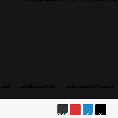
جامعه جوانان متحد اسلامی
جوان مومن انقلابی
خبیر
X
لینکدین
پین‌ترست
اشتراک گذاری از طریق ایمیل