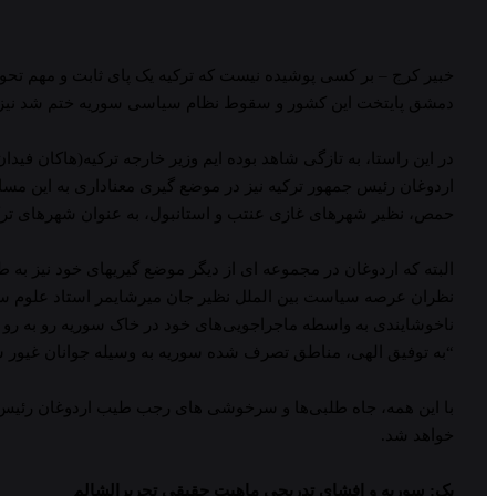
خبیر کرج – بر کسی پوشیده نیست که ترکیه یک پای ثابت و مهم تح
دمشق پایتخت این کشور و سقوط نظام سیاسی سوریه ختم شد نیز ترکیه
در این راستا، به تازگی شاهد بوده ایم وزیر خارجه ترکیه(هاکان ف
اردوغان رئیس جمهور ترکیه نیز در موضع گیری معناداری به این مس
حمص، نظیر شهرهای غازی عنتب و استانبول، به عنوان شهرهای ترکیه
البته که اردوغان در مجموعه ای از دیگر موضع گیریهای خود نیز به
نظران عرصه سیاست بین الملل نظیر جان میرشایمر استاد علوم سیا
ناخوشایندی به واسطه ماجراجویی‌های خود در خاک سوریه رو به رو خو
“به توفیق الهی، مناطق تصرف شده سوریه به وسیله جوانان غیور س
خواهد شد.
یک: سوریه و افشای تدریجی ماهیت حقیقی تحریر‌الشالم