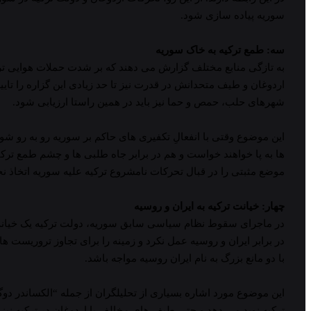
سوریه پیاده سازی شود.
سه: طمع ترکیه به خاک سوریه
به تازگی منابع مختلف گزارش می دهند که بر شدت حملات هوایی ترک
اردوغان و طیف متحدانش در قدرت نیز تا حد زیادی این گزاره را تای
شهرهای حلب، حمص و حما نیز باید در همین راستا ارزیابی شود.
این موضوع وقتی با انفعالِ تکفیری های حاکم بر سوریه رو به رو ش
ها به پا خواهند خواست و هم در برابر جاه طلبی ها و چشم طمع ترک
موضع مثبتی را در قبال تحرکات نامشروع ترکیه علیه سوریه اتخاذ نخ
چهار: خیانت ترکیه به ایران و روسیه
در ماجرای سقوط نظام سیاسی سابق سوریه، دولت ترکیه یک خیانت بزرگ
در برابر ایران و روسیه عمل نکرد و زمینه را برای تجاوز تروریس
با دو مانع بزرگ به نام ایران روسیه مواجه باشد.
این موضوع مورد اشاره بسیاری از تحلیلگران از جمله “الکساندر دوگ
ترکیه نوید می دهد و حتی طیف های مخالف با اردوغان در ترکیه نیز 