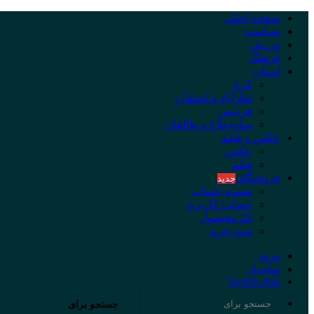
صفحه اصلی
سیاست
ورزش
فرهنگ
استان
کرج
نظرآباد و اشتهارد
فردیس
ساوجبلاغ و طالقان
عکس و فیلم
عکس
فیلم
فروشگاه
جدید
تسویه حساب
حساب کاربری
تک محصول
سبد خرید
ورود
سایدبار
Switch skin
جستجو برای