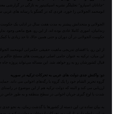
“جاناتان اسپارو” تحلیلگر نشریه اسپکتیتور به تازگی در گزارشی م
ابومحمد الجولانی را خورد. فردی که در گفتگو با رسانه های غربی سع
الجولانی و متحدانش پیشتر به مدت هفت سال در ادلب یک حکومت خودخ
زندانیان، اموری کاملا عادی بوده اند. از این رو، هیچ مانعی وجود ند
حکومت الجولانی در آن دوران و حتی همین حالا، تا حد زیادی با کم
از این رو، با افشای تدریجی ماهیت حقیقی حکمرانی ابومحمد الجولان
این میان، ترکیه به عنوان حامی اصلی تروریست های مسلح حاکم بر 
قبال کشورشان رو به رو خواهد شد. این مساله می‌تواند پروژه جاه ط
دو: واکنش جدی دولت های عربی به تحرکات ترکیه در سوریه
گروه تحریر الشام خود را یک گروه با رگه‌های اخوانی می داند. حما
ارزیابی می کند و البته که دولت ترکیه هم از این موضوع در راست
شدت با اوج گیری جریان اخوانی در سطح منطقه و به طور خاص در 
به بیان ساده تر، این دسته از کشورها با گذشت زمان، به نحو جدی ت
در این رابطه دارند. از این رو، تحرکات اردوغان و دولت ترکیه در 