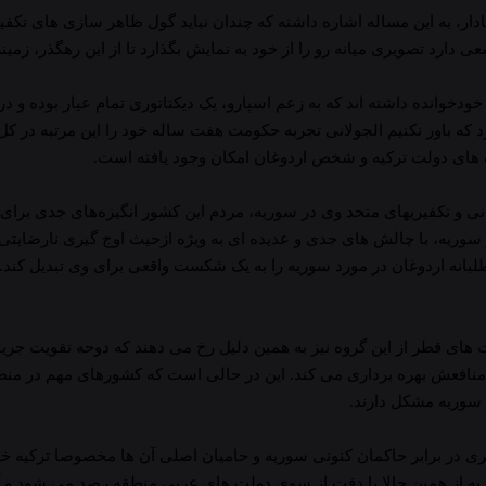
عنادار، به این مساله اشاره داشته که چندان نباید گول ظاهر سازی های 
ی دارد تصویری میانه رو را از خود به نمایش بگذارد تا از این رهگذر، زم
وانده داشته اند که به زعم اسپارو، یک دیکتاتوری تمام عیار بوده و در
ارد که باور نکنیم الجولانی تجربه حکومت هفت ساله خود را این مرتبه در کل
ک های دولت ترکیه و شخص اردوغان امکان وجود یافته است.
ی و تکفیریهای متحد وی در سوریه، مردم این کشور انگیزه‌های جدی برای ا
سوریه، با چالش های جدی و عدیده ای به ویژه ازحیث اوج گیری نارضایتی 
لبانه اردوغان در مورد سوریه را به یک شکست واقعی برای وی تبدیل کند.
یت های قطر از این گروه نیز به همین دلیل رخ می دهند که دوحه تقویت جر
ای منافعش بهره برداری می کند. این در حالی است که کشورهای مهم در من
سوریه مشکل دارند.
ری در برابر حاکمان کنونی سوریه و حامیان اصلی آن ها مخصوصا ترکیه خوا
سوریه از همین حالا با دقت از سوی دولت های عربی منطقه رصد می شود و آن