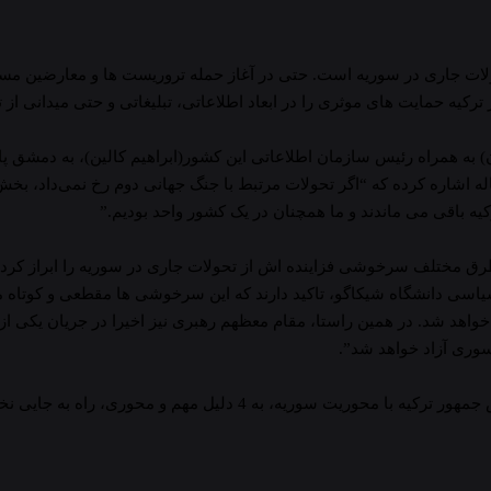
ولات جاری در سوریه است. حتی در آغاز حمله تروریست ها و معارضین مس
 حمایت های موثری را در ابعاد اطلاعاتی، تبلیغاتی و حتی میدانی از ت
یدان) به همراه رئیس سازمان اطلاعاتی این کشور(ابراهیم کالین)، به دمش
اله اشاره کرده که “اگر تحولات مرتبط با جنگ جهانی دوم رخ نمی‌داد، ب
 باقی می ماندند و ما همچنان در یک کشور واحد بودیم.”
 طرق مختلف سرخوشی فزاینده اش از تحولات جاری در سوریه را ابراز کرده
سی دانشگاه شیکاگو، تاکید دارند که این سرخوشی ها مقطعی و کوتاه مد
اهد شد. در همین راستا، مقام معظهم رهبری نیز اخیرا در جریان یکی از 
وری آزاد خواهد شد”.
با این همه، جاه طلبی‌ها و سرخوشی های رجب طیب اردوغان رئیس جمهور ترکیه 