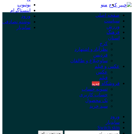
منو
یوتیوب
اینستاگرام
صفحه اصلی
ورود
سیاست
نوشته تصادفی
ورزش
سایدبار
فرهنگ
استان
کرج
نظرآباد و اشتهارد
فردیس
ساوجبلاغ و طالقان
عکس و فیلم
عکس
فیلم
فروشگاه
جدید
تسویه حساب
حساب کاربری
تک محصول
سبد خرید
ورود
سایدبار
Switch skin
جستجو برای