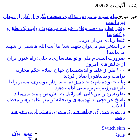
شنبه, آگوست 8 2026
خبر فوری
پیام سپاه به مردم: مذاکره، صحنه دیگری از کارزار میدان
نبرد است
وقتی نظارت «ضد وفاق» خوانده می‌شود؛ روایت یک نطق و
واکنش‌ها
غلط زیادیِ دزدان دریایی
در استخر هم می‌توان شهید شد/ ما آیت الله هاشمی را شهید
می‌دانیم!
ضرورت انسجام ملی و توانمندسازی داخلی؛ راه عبور ایران
از چالش‌های امروز
۱۰۰ نفر از علما و اندیشمندان جهان اسلام حکم محاربه
ترامپ و نتانیاهو را صادر کردند
پیام خانواده شهید حاجی‌زاده به سردار موسوی/ مسیر را تا
نابودی رژیم صهیونیستی ادامه دهید
نظریه‌پرداز آمریکایی: اسرائیل به آتش‌بس پایبند نمی‌ماند
پاسخ عراقچی به تهدیدهای وقیحانه ترامپ علیه رهبر معظم
انقلاب
در صورت درگیری اهداف رژیم صهیونیستی از بین خواهند
رفت
Switch skin
فیس بوک
ورود
X