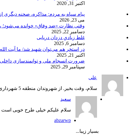
اکتبر 31, 2020
پیام سپاه به مردم: مذاکره، صحنه دیگری از
می 23, 2026
وقتی نظارت «ضد وفاق» خوانده می‌شود؛ ر
دسامبر 22, 2025
غلط زیادیِ دزدان دریایی
دسامبر 6, 2025
در استخر هم می‌توان شهید شد/ ما آیت الله
اکتبر 21, 2025
ضرورت انسجام ملی و توانمندسازی داخلی؛ ر
سپتامبر 29, 2025
علی
سلام، وقت بخیر. از شهروندان منطقه 5 شهرداری هستم. منطقه گلشه...
سعید
سلام علیکم خیلی طرح خوبی است ان
abzarwp
بسیار زیبا...