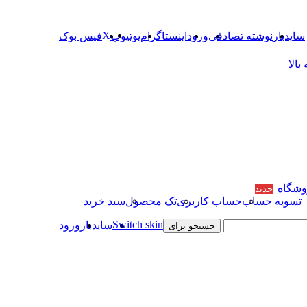
X
سایدبار
نوشته تصادفی
ورود
اینستاگرام
یوتیوب
فیس بوک
الا
وشگاه
جدید
تسویه حساب
حساب کاربری
تک محصول
سبد خرید
Switch skin
سایدبار
ورود
جستجو برای