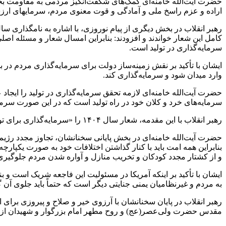
حضرت آیت‌الله خامنه‌ای کمک‌های شگفت‌انگیز مردمی به مقاومت بخصو
اراده و عزم راسخ ملی و آمادگی و قوت معنوی مردم، سرمایه‎ای ارزشمند برای آینده و همیشه‌ی ایران عزیز و باعث استمرار تفضلات الهی بر این کشور است.
کامل این شعار خواندند و افزودند: بنابراین امسال شعار و مسئله
سرمایه‌گذاری در تولید است.
ایشان با تأکید بر نقش زمینه‌ساز دولت برای سرمایه‌گذاری مردم در بخ
وارد میدان شود و سرمایه‌گذاری کند.
حضرت آیت‌الله خامنه‌ای لازمه تحقق سرمایه‌گذاری در تولید را ایجاد 
سرمایه‌های خرد و کلان خود در راه تولید است که در این صورت سرما
رهبر انقلاب با این مقدمه، شعار سال ۱۴۰۴ را «سرمایه‌گذاری برای تولید» خواندند و ابراز امیدواری کردند با برنامه‌ریزی دولت و مشارکت مردم، گشایشی در امر معیشت ایجاد شود.
حضرت آیت‌الله خامنه‌ای در بخش پایانی سخنانشان، تجاوز مجدد رژیم 
بنابراین همه امت باید با کنار گذاشتن اختلافات خود به صورت یکپارچه در
و از کشتار مجدد کودکان و تخریب منازل و آواره شدن مردم جلوگیری 
ایشان با تأکید بر اینکه آمریکا در مسئولیت این فاجعه شریک است و ب
به مردم و غیرنظامیان یمنی جنایتی دیگر است که حتماً باید جلوی آن 
رهبر انقلاب در پایان سخنانشان با آرزوی خیر و صلاح و پیروزی برای 
مقدس حضرت ولی‌عصر(عج) و روح مطهر امام بزرگوار و شهیدان از م