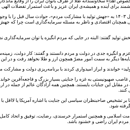
ص اهداء سخاوتمندانه طلا از طرف بانوان ایران را از وقایع ماندگار
رهبر انقلاب در بخش دیگری از پیام نوروزی، با اشاره به نامگذاری سال ۱۴۰۳ به «جهش تولید با مشا
 اصلی همچنان اقتصادی و ناظر به مسئله سرمایه‌گذاری است چرا که ج
ش تولید گفتند: البته در جایی که مردم انگیزه یا توان سرمایه‌گذاری ند
عزم و انگیزه جدی در دولت و مردم دانستند و گفتند: کار دولت، زمینه‌س
یه‌ها دیگر به سمت امور مضرّ همچون ارز و طلا نخواهد رفت و در این
غاصب صهیونیستی به غزه را جنایتی بسیار بزرگ و فاجعه‌آفرین خواندن
 مقابل این جنایات بایستند. همچنین همه آزادگان عالم از جمله در اروپا 
کنند.
نا بر تشخیص صاحبنظران سیاسی این جنایت با اشاره آمریکا یا لااقل ب
گرفته شود.
امت اسلامی و همچنین استمرار خرسندی، رضایت، توفیق و اتحاد کامل مل
ردم ایران راضی و خشنود باشد.