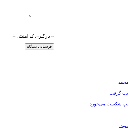
-- بارگیری کد امنیتی --
محمد
دست گرفت
رامپ شکست می‌خورد
وند!