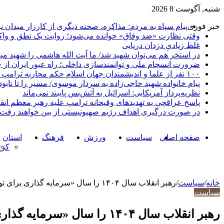
شنبه, آگوست 8 2026
خبر فوری
پیام سپاه به مردم: مذاکره، صحنه دیگری از کارزار میدان 
وقتی نظارت «ضد وفاق» خوانده می‌شود؛ روایت یک نطق و واک
غلط زیادیِ دزدان دریایی
در استخر هم می‌توان شهید شد/ ما آیت الله هاشمی را شهید می‌
ضرورت انسجام ملی و توانمندسازی داخلی؛ راه عبور ایران از 
۱۰۰ نفر از علما و اندیشمندان جهان اسلام حکم محاربه ترامپ و نتانیاهو را صادر کردند
پیام خانواده شهید حاجی‌زاده به سردار موسوی/ مسیر را تا نابو
نظریه‌پرداز آمریکایی: اسرائیل به آتش‌بس پایبند نمی‌ماند
پاسخ عراقچی به تهدیدهای وقیحانه ترامپ علیه رهبر معظم انق
در صورت درگیری اهداف رژیم صهیونیستی از بین خواهند رفت
صفحه اصلی
سیاست
ورزش
فرهنگ
استان
کرج
خانه
/
سیاست
/
رهبر انقلاب سال ۱۴۰۴ را سال «سرمایه گذاری برای تولید» نامگذاری کردند
سیاست
رهبر انقلاب سال ۱۴۰۴ را سال «سرمایه گذاری برای تولید» نامگذاری کردند