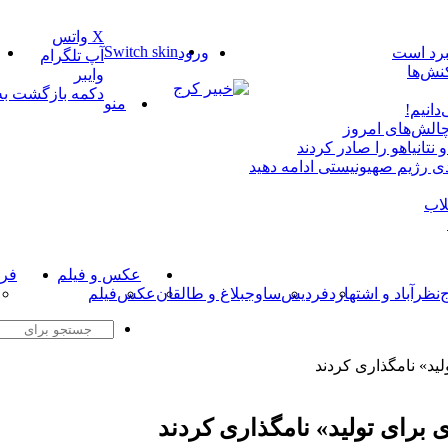
X
واتس
Switch skin
نبرد است
ورود
آپ
تلگرام
نش‌ها
وایبر
دکمه بازگشت به ب
منو
دانیم!
چالش‌های امروز
دی رژیم صهیونیستی ادامه دهید
لاب
عکس و فیلم
فر
نظرآباد و اشتهارد
فردیس
ساوجبلاغ و طالقان
عکس
فیلم